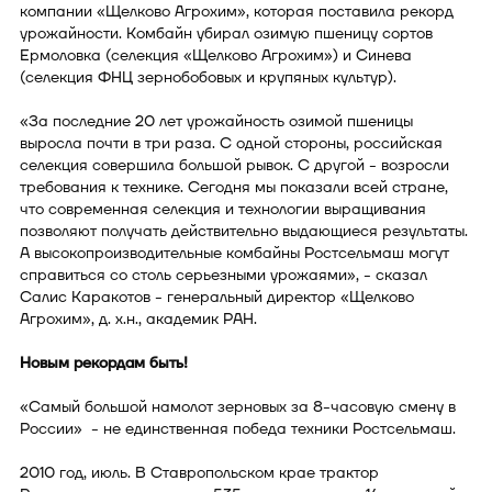
компании «Щелково Агрохим», которая поставила рекорд
урожайности. Комбайн убирал озимую пшеницу сортов
Ермоловка (селекция «Щелково Агрохим») и Синева
(селекция ФНЦ зернобобовых и крупяных культур).
«За последние 20 лет урожайность озимой пшеницы
выросла почти в три раза. С одной стороны, российская
селекция совершила большой рывок. С другой - возросли
требования к технике. Сегодня мы показали всей стране,
что современная селекция и технологии выращивания
позволяют получать действительно выдающиеся результаты.
А высокопроизводительные комбайны Ростсельмаш могут
справиться со столь серьезными урожаями», - сказал
Салис Каракотов - генеральный директор «Щелково
Агрохим», д. х.н., академик РАН.
Новым рекордам быть!
«Самый большой намолот зерновых за 8-часовую смену в
России» - не единственная победа техники Ростсельмаш.
2010 год, июль. В Ставропольском крае трактор