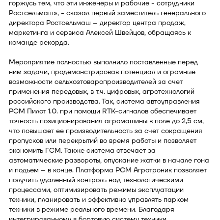
горжусь тем, что эти инженеры и рабочие - сотрудники
Ростсельмаш», - сказал первый заместитель генерального
директора Ростсельмаш – директор центра продаж,
маркетинга и сервиса Алексей Швейцов, обращаясь к
команде рекорда.
Мероприятие полностью выполнило поставленные перед
ним задачи, продемонстрировав потенциал и огромные
возможности сельхозтоваропроизводителей за счет
применения передовых, в т.ч. цифровых, агротехнологий
российского производства. Так, система автоуправления
РСМ Пилот 1.0. при помощи RТК-сигналов обеспечивает
точность позиционирования агромашины в поле до 2,5 см,
что повышает ее производительность за счет сокращения
пропусков или перекрытий во время работы и позволяет
экономить ГСМ. Также система отвечает за
автоматические развороты, опускание жатки в начале гона
и подъем – в конце. Платформа РСМ Агротроник позволяет
получить удаленный контроль над технологическими
процессами, оптимизировать режимы эксплуатации
техники, планировать и эффективно управлять парком
техники в режиме реального времени. Благодаря
интегрированному в бортовую систему техники