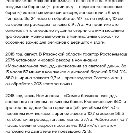
Ростсельмаш мощностью 535л.с. в агрегате с 14-метровой
тандемной бороной (+ третий ряд — пружинные навесные
бороны) установил мировой рекорд, занесенный в Книгу
Гиннеса. За 24 часа он обработал 417 га. на глубину 10 см
со средним расходом топлива 6,9 л/га. На практике это
означает, что операцию лущения стерни с этими мощными
тракторами можно выполнить в минимальные сроки, что
особенно важно для регионов с дефицитом влаги.
2018 год, август. В Рязанской области трактор Ростсельмаш
2375 установил мировой рекорд в номинации
«Максимальная площадь дискования за световой день». За
13 часов 57 минут в комплексе с дисковой бороной RSM DX-
850 (ширина захвата 9,7 м - производства Ростсельмаш)
он обработал 203 гектара почвы.
2018 год, июль. Номинация - «Самая большая площадь,
засеянная на одном топливном баке». Классический 340-й
трактор на одном баке горючего (общий объем 644 л.) с
посевным комплексом шириной захвата 10,7 м засеял 58,5
га, обеспечив расход топлива менее 5 л/га. Работа заняла 7
часов, средняя скорость составила 10,2 км/ч, при этом
нагрузка на двигатель не превышала 72 %.