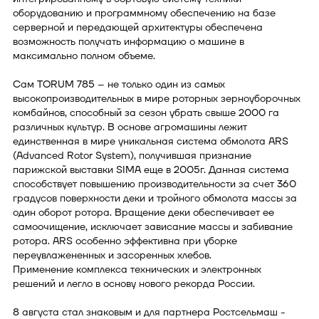
оборудованию и программному обеспечению на базе
серверной и передающей архитектуры обеспечена
возможность получать информацию о машине в
максимально полном объеме.
Сам TORUM 785 – не только один из самых
высокопроизводительных в мире роторных зерноуборочных
комбайнов, способный за сезон убрать свыше 2000 га
различных культур. В основе агромашины лежит
единственная в мире уникальная система обмолота ARS
(Advanced Rotor System), получившая признание
парижской выставки SIMA еще в 2005г. Данная система
способствует повышению производительности за счет 360
градусов поверхности деки и тройного обмолота массы за
один оборот ротора. Вращение деки обеспечивает ее
самоочищение, исключает зависание массы и забивание
ротора. ARS особенно эффективна при уборке
переувлажененных и засоренных хлебов.
Применение комплекса технических и электронных
решений и легло в основу нового рекорда России.
8 августа стал знаковым и для партнера Ростсельмаш -