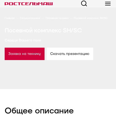
Главная
Сельхозтехника
Посевная техника
Посевной комплекс SH/SC
Посевной комплекс SH/SC
Сердце Вашего поля
Заявка на технику
Скачать презентацию
Общее описание