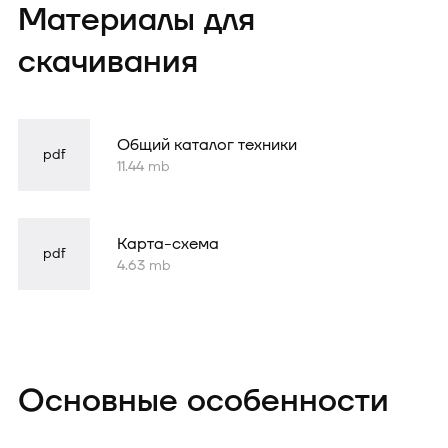
Форма
Материалы для
успешно
отправлена
скачивания
Общий каталог техники
pdf
11.44 mb
Карта-схема
pdf
4.63 mb
Основные особенности