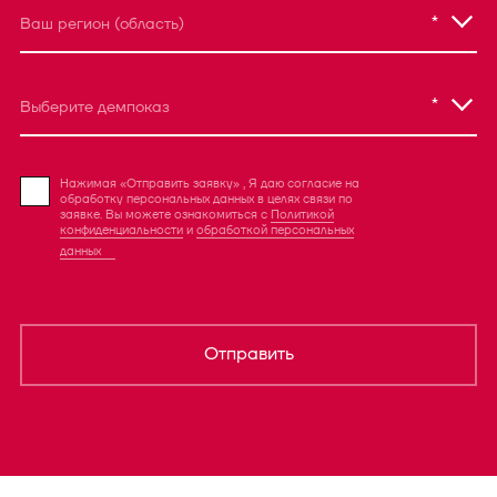
*
Ваш регион (область)
*
Выберите демпоказ
Нажимая «Отправить заявку» , Я даю согласие на
обработку персональных данных в целях связи по
заявке. Вы можете ознакомиться с
Политикой
конфиденциальности
и
обработкой персональных
данных
Отправить