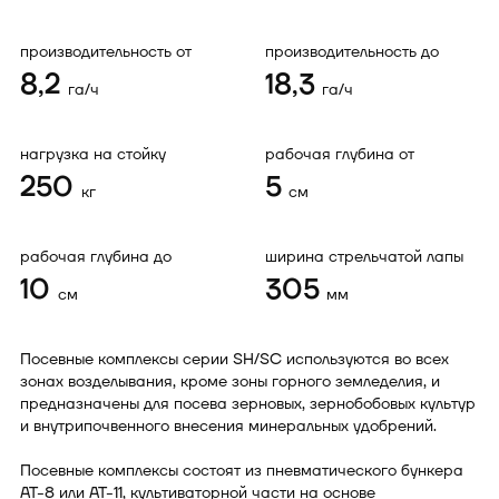
производительность от
производительность до
8,2
18,3
га/ч
га/ч
нагрузка на стойку
рабочая глубина от
250
5
кг
см
рабочая глубина до
ширина стрельчатой лапы
10
305
см
мм
Посевные комплексы серии SH/SC используются во всех
зонах возделывания, кроме зоны горного земледелия, и
предназначены для посева зерновых, зернобобовых культур
и внутрипочвенного внесения минеральных удобрений.
Посевные комплексы состоят из пневматического бункера
АТ-8 или АТ-11, культиваторной части на основе