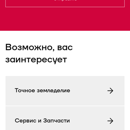
Форма успешно
Возможно, вас
отправленаTEST
заинтересует
Точное земледелие
Сервис и Запчасти