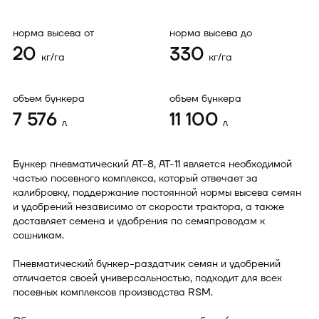
норма высева от
норма высева до
20
330
кг/га
кг/га
объем бункера
объем бункера
7 576
11 100
л
л
Бункер пневматический АТ-8, АТ-11 является необходимой
частью посевного комплекса, который отвечает за
калибровку, поддержание постоянной нормы высева семян
и удобрений независимо от скорости трактора, а также
доставляет семена и удобрения по семяпроводам к
сошникам.
Пневматический бункер-раздатчик семян и удобрений
отличается своей универсальностью, подходит для всех
посевных комплексов производства RSM.