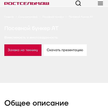
Главная
Сельхозтехника
Посевная техника
Посевной бункер АТ
Посевной бункер АТ
Вместимость и многозадачность
Заявка на технику
Скачать презентацию
Общее описание