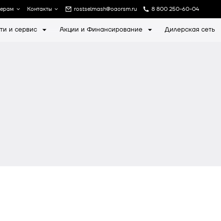
лерам
Контакты
rostselmash@oaorsm.ru
8 800 250-60-04
ти и сервис
Акции и Финансирование
Дилерская сеть
а
Записаться на экскурсию