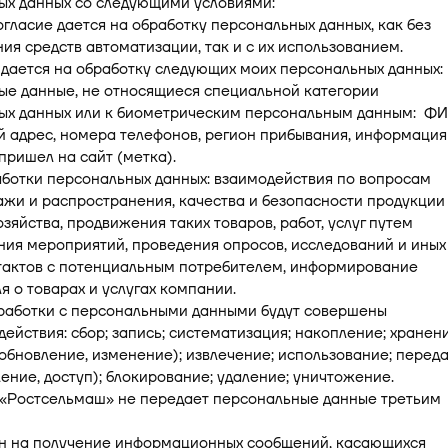
ых данных со следующими условиями:
огласие дается на обработку персональных данных, как без
ия средств автоматизации, так и с их использованием.
 дается на обработку следующих моих персональных данных:
ые данные, не относящиеся специальной категории
ых данных или к биометрическим персональным данным: ФИ
 адрес, номера телефонов, регион прибывания, информация
 пришел на сайт (метка).
аботки персональных данных: взаимодействия по вопросам
жи и распространения, качества и безопасности продукции
озяйства, продвижения таких товаров, работ, услуг путем
ия мероприятий, проведения опросов, исследований и иных
тактов с потенциальным потребителем, информирование
я о товарах и услугах компании.
бработки с персональными данными будут совершены
ействия: сбор; запись; систематизация; накопление; хранени
обновление, изменение); извлечение; использование; перед
ение, доступ); блокирование; удаление; уничтожение.
 «Ростсельмаш» не передает персональные данные третьим
сен на получение информационных сообщений, касающихся