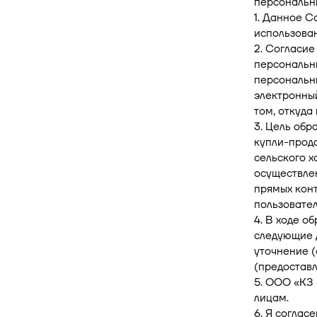
персональн
1. Данное С
использован
2. Согласие
персональн
персональн
электронный
том, откуда
3. Цель обр
купли-прода
сельского х
осуществлен
прямых кон
пользовател
4. В ходе о
следующие д
уточнение (
(предоставл
5. ООО «КЗ
лицам.
6. Я согла