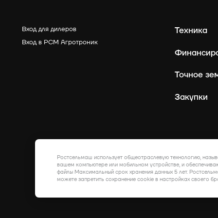
Вход для дилеров
Техника
Вход в РСМ Агротроник
Финансир
Точное зе
Закупки
Ростсельмаш использует общеотраслевую технологию, назыв
вашем компьютере или мобильном устройстве, и обеспечиваю
файлы Максимальный срок хранения данных 5 лет. Ростсельм
можете запретить сохранение cookie в настройках своего бр