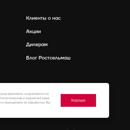
Клиенты о нас
Акции
Дилерам
Блог Ростсельмаш
Россия
Ру
торые временно сохраняются на
статистические и маркетинговые
Хорошо
 и принципами их обработки. Вы