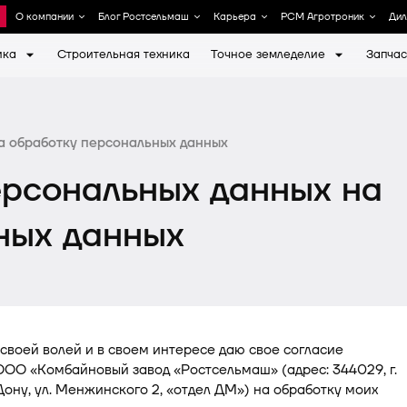
О компании
Блог Ростсельмаш
Карьера
РСМ Агротроник
Ди
ика
Строительная техника
Точное земледелие
Запчас
ов Ростсельмаш
Политика в области качеств
Животноводство
Работнику
Войти в систему
Вход для дилеров
Контакты для СМИ
бытий
Медиабанк
Почва
Социальный пакет
а обработку персональных данных
Фирменный магазин
ерсональных данных на
тветственность
ных данных
 своей волей и в своем интересе даю свое согласие
ОО «Комбайновый завод «Ростсельмаш» (адрес: 344029, г.
ону, ул. Менжинского 2, «отдел ДМ») на обработку моих