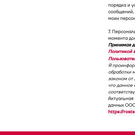
порядка и у
сообщений,
моих персон
7. Персонал
момента дос
Принимая да
Политикой 
Пользовате
Я проинфор
обработки м
законом от 
что данное 
соответству
Актуальная
данных ООО
https://rost