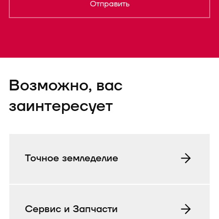
Отправить
Форма успешно
Возможно, вас
отправленаTEST
заинтересует
Точное земледелие
Сервис и Запчасти