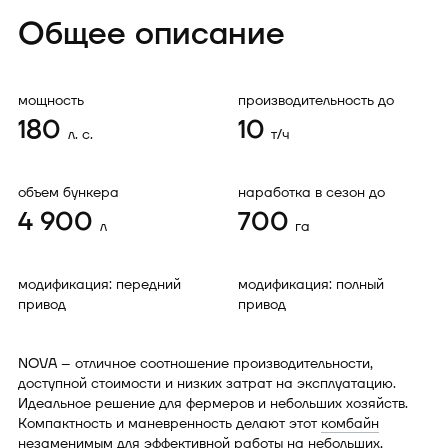
Общее описание
мощность
производительность до
180
10
л. с.
т/ч
объем бункера
наработка в сезон до
4 900
700
л
га
модификация: передний
модификация: полный
привод
привод
NOVA – отличное соотношение производительности,
доступной стоимости и низких затрат на эксплуатацию.
Идеальное решение для фермеров и небольших хозяйств.
Компактность и маневренность делают этот
комбайн
незаменимым для эффективной работы на небольших,