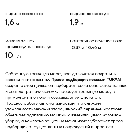
ширина захвата от
ширина захвата до
1,6
1,9
м
м
максимальная
поперечное сечение тюка
производительность до
0,37 м * 0,46 м
10
т/ч
Собранную травяную массу всегда хочется сохранить
свежей и питательной.
Пресс-подборщик тюковый TUKAN
создан с этой целью: он подбирает валки сена естественных
и сеяных трав или соломы, прессует травяную массу в
прямоугольные тюки и обвязывает их шпагатом.
Процесс работы автоматизирован, что снижает
утомляемость механизатора, широкий перечень настроек
облегчает адаптацию машины к изменяющимся условиям
уборки, а комплекс защитных механизмов убережет пресс-
подборщик от существенных повреждений и простоев,