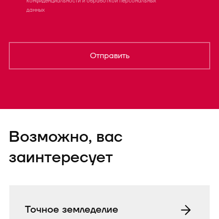
конфиденциальности
и
обработкой персональных
данных
Отправить
Форма успешно
Возможно, вас
отправленаTEST
заинтересует
Точное земледелие