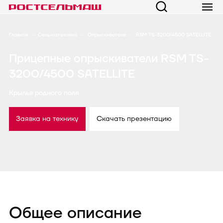
Главная
Сельхозтехника
Опрыскиватели
RSM TS-3200/4500 SATELLITE
Прицепные опрыскиватели RSM TS-
3200/4500 SATELLITE
Крылья родного поля
Заявка на технику
Скачать презентацию
Общее описание