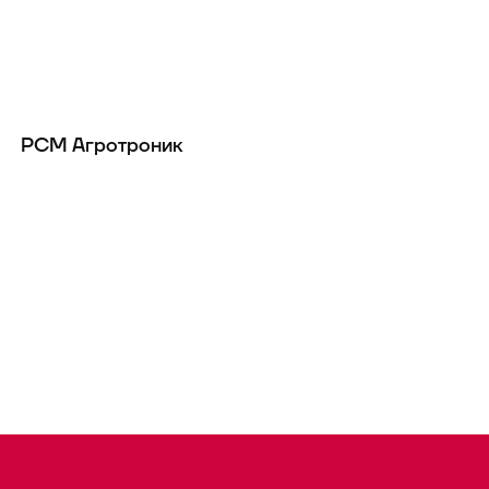
РСМ Агротроник