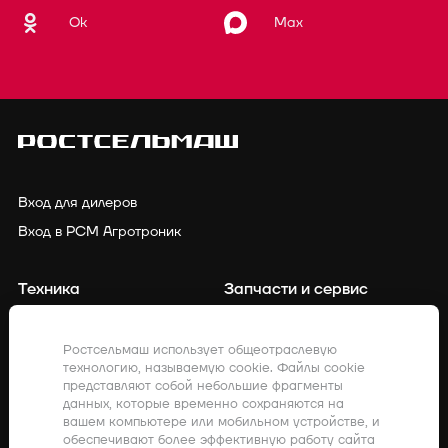
Ok
Max
Вход для дилеров
Вход в РСМ Агротроник
Техника
Запчасти и сервис
Финансирование
Контакты
Ростсельмаш использует общеотраслевую
технологию, называемую cookie. Файлы cookie
Точное земледелие
Клиенты о нас
представляют собой небольшие фрагменты
данных, которые временно сохраняются на
Закупки
Акции
вашем компьютере или мобильном устройстве, и
обеспечивают более эффективную работу сайта