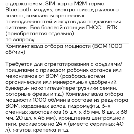
с держателем, SIM-карта M2M термо,
Bluetooth-модуль, электропривод рулевого
колеса, комплекты крепежных
принадлежностей и жгутов для подключения
системы. Без базовой станции ГНСС - RTK
(приобретается отдельно)
по запросу
Комплект вала отбора мощности (ВОМ 1000
об/мин)
Требуется для агрегатирования с орудиями/
прицепами с приводом рабочих органов или
механизмов от ВОМ (разбрасыватели
органических или минеральных удобрений,
бункеры- накопители/перегрузчики семян,
роторные фрезы и т.д.) Комплект вала отбора
мощности 1000 об/мин в составе из редуктора
ВОМ, карданных валов, гидромуфты, 3-х
сменных хвостовиков (6 шл. х 35 мм, 8 шл. х 38
мм, 20 шл. х 45 мм), кронштейна центральной
тяги, ресиверов на 24 л (вместо серийных 40
л), жгутов, крепежа и т.д.