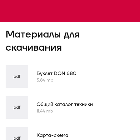
Форма
Материалы для
успешно
отправлена
скачивания
Буклет DON 680
pdf
3.84 mb
Общий каталог техники
pdf
11.44 mb
Карта-схема
pdf