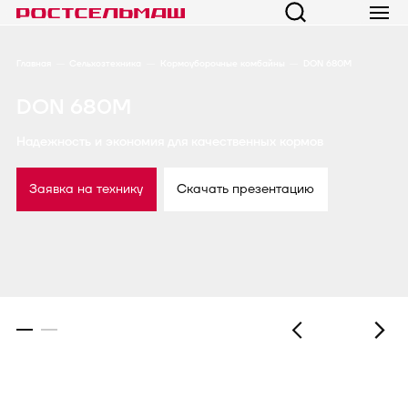
Главная
Сельхозтехника
Кормоуборочные комбайны
DON 680M
DON 680M
Надежность и экономия для качественных кормов
Заявка на технику
Скачать презентацию