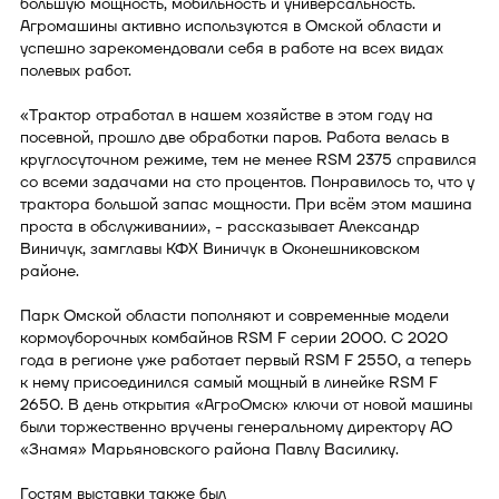
большую мощность, мобильность и универсальность.
Агромашины активно используются в Омской области и
успешно зарекомендовали себя в работе на всех видах
полевых работ.
«Трактор отработал в нашем хозяйстве в этом году на
посевной, прошло две обработки паров. Работа велась в
круглосуточном режиме, тем не менее RSM 2375 справился
со всеми задачами на сто процентов. Понравилось то, что у
трактора большой запас мощности. При всём этом машина
проста в обслуживании», - рассказывает Александр
Виничук, замглавы КФХ Виничук в Оконешниковском
районе.
Парк Омской области пополняют и современные модели
кормоуборочных комбайнов RSM F серии 2000. С 2020
года в регионе уже работает первый RSM F 2550, а теперь
к нему присоединился самый мощный в линейке RSM F
2650. В день открытия «АгроОмск» ключи от новой машины
были торжественно вручены генеральному директору АО
«Знамя» Марьяновского района Павлу Василику.
Гостям выставки также был