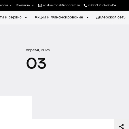
лерам
Контакты
rostselmash@oaorsm.ru
8 800 250-60-04
ти и сервис
Акции и Финансирование
Дилерская сеть
а
Записаться на экскурсию
апреля, 2023
03