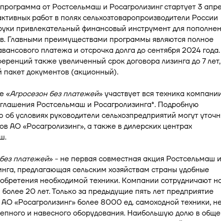
программа от Ростсельмаш и Росагролизинг стартует 3 апре
ктивных работ в полях сельхозтоваропроизводители России
 руки привлекательный финансовый инструмент для пополне
ов. Главными преимуществами программы являются полное
авансового платежа и отсрочка долга до сентября 2024 года.
еренций также увеличенный срок договора лизинга до 7 лет,
 пакет документов (акционный).
е «
Агросезон без платежей
» участвует вся техника компании
оглашения Ростсельмаш и Росагролизинга*. Подробную
об условиях руководители сельхозпредприятий могут уточн
в АО «Росагролизинг», а также в дилерских центрах
ш.
 без платежей
» - не первая совместная акция Ростсельмаш 
инга, предлагающая сельским хозяйствам страны удобные
иобретения необходимой техники. Компании сотрудничают н
более 20 лет. Только за предыдущие пять лет предприятие
 АО «Росагролизинг» более 8000 ед. самоходной техники, н
цепного и навесного оборудования. Наибольшую долю в общ