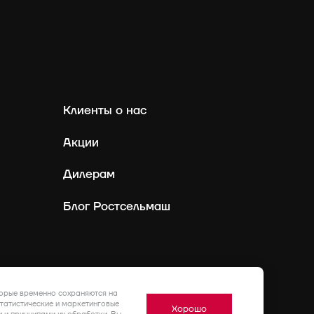
Клиенты о нас
Акции
Дилерам
Блог Ростсельмаш
Россия
Ру
торые временно сохраняются на
статистические и маркетинговые
Хорошо