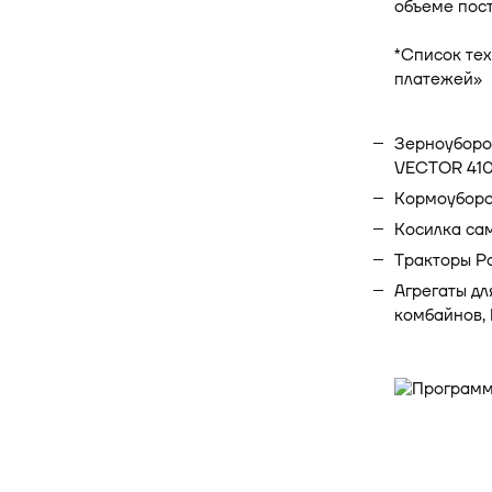
объеме пост
*Список тех
платежей»
Зерноуборо
VECTOR 410
Кормоуборо
Косилка са
Тракторы Р
Агрегаты дл
комбайнов, 