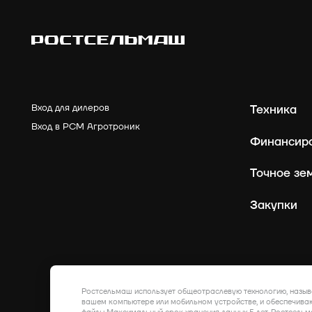
Вход для дилеров
Техника
Вход в РСМ Агротроник
Финансир
Точное зе
Закупки
Ростсельмаш использует общеотраслевую технологию, назыв
вашем компьютере или мобильном устройстве, и обеспечиваю