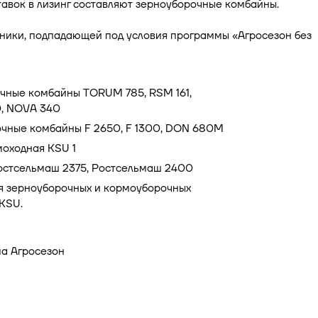
авок в лизинг составляют зерноуборочные комбайны.
ники, подпадающей под условия программы «Агросезон без
чные комбайны TORUM 785, RSM 161,
, NOVA 340
чные комбайны F 2650, F 1300, DON 680M
моходная KSU 1
остсельмаш 2375, Ростсельмаш 2400
я зерноуборочных и кормоуборочных
KSU.