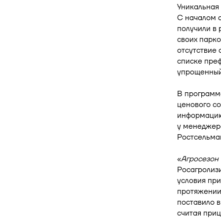
Уникальная 
С началом а
получили в
своих парк
отсутствие 
списке преф
упрощенный
В программ
ценового с
информацию 
у менеджеро
Ростсельма
«
Агросезон
Росагролиз
условия пр
протяжении 
поставило в
считая при