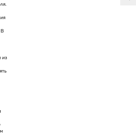
ля.
ния
 В
 из
ять
и
а
е
ем