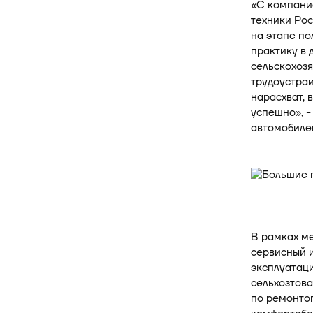
«С компание
техники Рос
на этапе по
практику в 
сельскохозя
трудоустраи
нарасхват, 
успешно», 
автомобилей
В рамках м
сервисный и
эксплуатац
сельхозтова
по ремонто