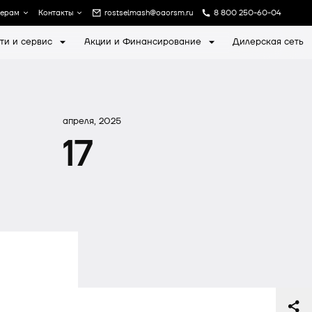
лерам
Контакты
rostselmash@oaorsm.ru
8 800 250-60-04
ти и сервис
Акции и Финансирование
Дилерская сеть
а
Записаться на экскурсию
апреля, 2025
17