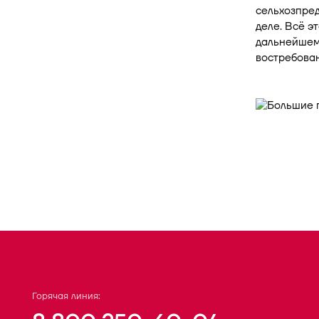
сельхозпред
деле. Всё э
дальнейшем
востребован
Горячая линия: