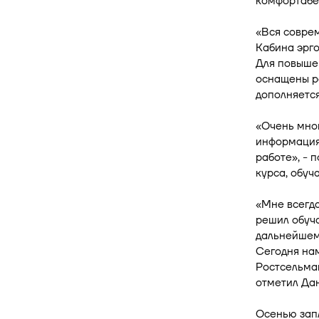
комфортабе
«Вся совре
Кабина эрго
Для повыше
оснащены р
дополняется
«Очень мног
информация 
работе», - 
курса, обу
«Мне всегда
решил обуча
дальнейшем 
Сегодня на
Ростсельмаш
отметил Да
Осенью запл