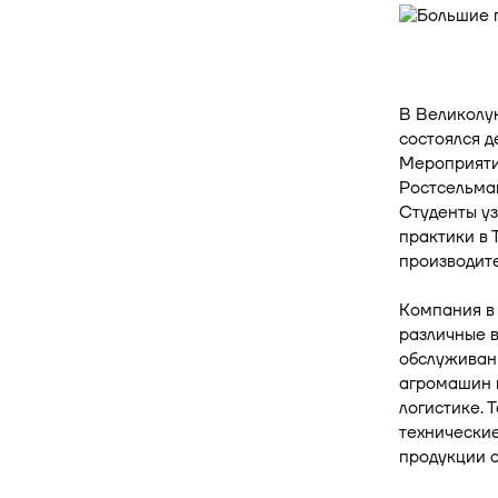
В Великолу
состоялся д
Мероприяти
Ростсельмаш
Студенты уз
практики в
производите
Компания в
различные в
обслуживан
агромашин 
логистике. 
технически
продукции 