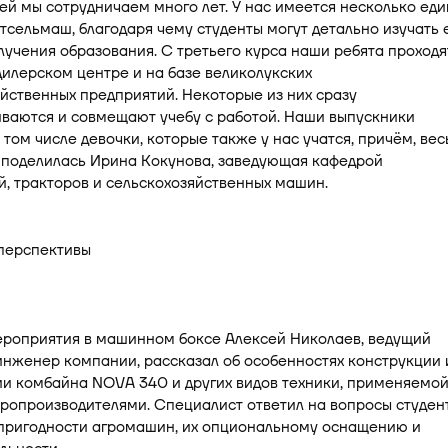
й мы сотрудничаем много лет. У нас имеется несколько ед
тсельмаш, благодаря чему студенты могут детально изучать 
лучения образования. С третьего курса наши ребята проходя
дилерском центре и на базе великолукских
йственных предприятий. Некоторые из них сразу
ваются и совмещают учебу с работой. Наши выпускники
в том числе девочки, которые также у нас учатся, причём, ве
- поделилась Ирина Кокунова, заведующая кафедрой
, тракторов и сельскохозяйственных машин.
ероприятия в машинном боксе Алексей Николаев, ведущий
нженер компании, рассказал об особенностях конструкции 
ии комбайна NOVA 340 и других видов техники, применяемо
ропроизводителями. Специалист ответил на вопросы студен
пригодности агромашин, их опциональному оснащению и