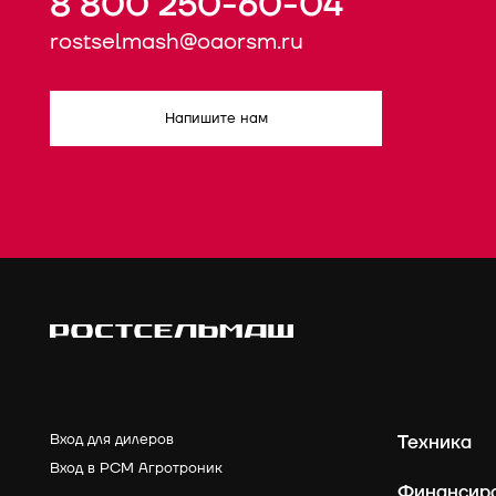
8 800 250-60-04
rostselmash@oaorsm.ru
Напишите нам
Вход для дилеров
Техника
Вход в РСМ Агротроник
Финансир