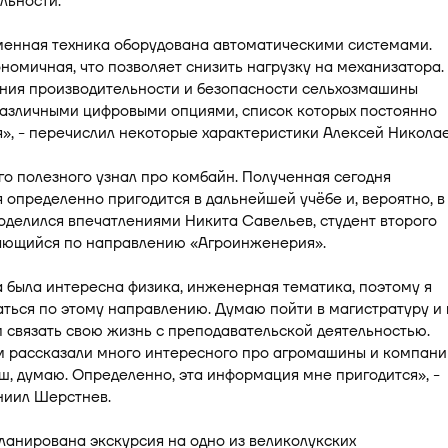
льности.
менная техника оборудована автоматическими системами.
номичная, что позволяет снизить нагрузку на механизатора.
ния производительности и безопасности сельхозмашины
азличными цифровыми опциями, список которых постоянно
», - перечислил некоторые характеристики Алексей Николае
о полезного узнал про комбайн. Полученная сегодня
определенно пригодится в дальнейшей учёбе и, вероятно, в
поделился впечатлениями Никита Савельев, студент второго
чающийся по направлению «Агроинженерия».
 была интересна физика, инженерная тематика, поэтому я
ться по этому направлению. Думаю пойти в магистратуру и 
связать свою жизнь с преподавательской деятельностью.
м рассказали много интересного про агромашины и компан
, думаю. Определенно, эта информация мне пригодится», -
ниил Шерстнев.
анирована экскурсия на одно из великолукских