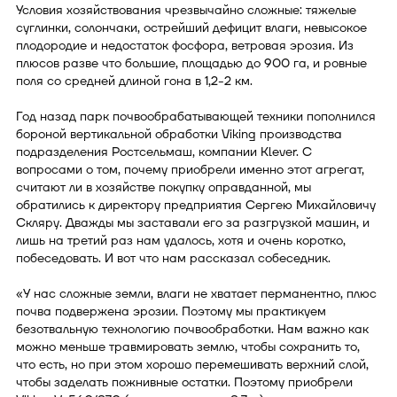
Условия хозяйствования чрезвычайно сложные: тяжелые
суглинки, солончаки, острейший дефицит влаги, невысокое
плодородие и недостаток фосфора, ветровая эрозия. Из
плюсов разве что большие, площадью до 900 га, и ровные
поля со средней длиной гона в 1,2-2 км.
Год назад парк почвообрабатывающей техники пополнился
бороной вертикальной обработки Viking производства
подразделения Ростсельмаш, компании Klever. С
вопросами о том, почему приобрели именно этот агрегат,
считают ли в хозяйстве покупку оправданной, мы
обратились к директору предприятия Сергею Михайловичу
Скляру. Дважды мы заставали его за разгрузкой машин, и
лишь на третий раз нам удалось, хотя и очень коротко,
побеседовать. И вот что нам рассказал собеседник.
«У нас сложные земли, влаги не хватает перманентно, плюс
почва подвержена эрозии. Поэтому мы практикуем
безотвальную технологию почвообработки. Нам важно как
можно меньше травмировать землю, чтобы сохранить то,
что есть, но при этом хорошо перемешивать верхний слой,
чтобы заделать пожнивные остатки. Поэтому приобрели