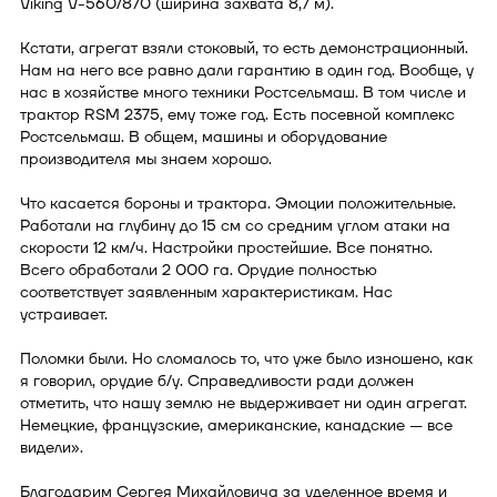
Viking V-560/870 (ширина захвата 8,7 м).
Кстати, агрегат взяли стоковый, то есть демонстрационный.
Нам на него все равно дали гарантию в один год. Вообще, у
нас в хозяйстве много техники Ростсельмаш. В том числе и
трактор RSM 2375, ему тоже год. Есть посевной комплекс
Ростсельмаш. В общем, машины и оборудование
производителя мы знаем хорошо.
Что касается бороны и трактора. Эмоции положительные.
Работали на глубину до 15 см со средним углом атаки на
скорости 12 км/ч. Настройки простейшие. Все понятно.
Всего обработали 2 000 га. Орудие полностью
соответствует заявленным характеристикам. Нас
устраивает.
Поломки были. Но сломалось то, что уже было изношено, как
я говорил, орудие б/у. Справедливости ради должен
отметить, что нашу землю не выдерживает ни один агрегат.
Немецкие, французские, американские, канадские — все
видели».
Благодарим Сергея Михайловича за уделенное время и