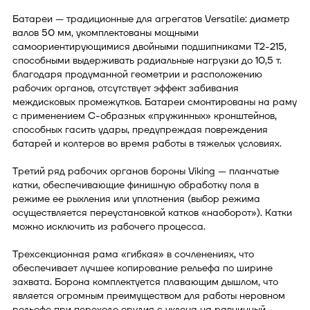
Батареи — традиционные для агрегатов Versatile: диаметр
валов 50 мм, укомплектованы мощными
самоориентирующимися двойными подшипниками T2-215,
способными выдерживать радиальные нагрузки до 10,5 т.
благодаря продуманной геометрии и расположению
рабочих органов, отсутствует эффект забивания
междисковых промежутков. Батареи смонтированы на раму
с применением С-образных «пружинных» кронштейнов,
способных гасить удары, предупреждая повреждения
батарей и колтеров во время работы в тяжелых условиях.
Третий ряд рабочих органов бороны Viking — планчатые
катки, обеспечивающие финишную обработку поля в
режиме ее рыхления или уплотнения (выбор режима
осуществляется переустановкой катков «наоборот»). Катки
можно исключить из рабочего процесса.
Трехсекционная рама «гибкая» в сочленениях, что
обеспечивает лучшее копирование рельефа по ширине
захвата. Борона комплектуется плавающим дышлом, что
является огромным преимуществом для работы неровном
рельефе при переходе орудия с уклона на равнинный