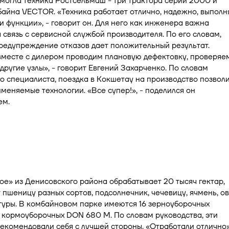
могла техника Ростсельмаш - три трактора серии 2000 и
айна VECTOR. «Техника работает отлично, надежно, выполн
и функции», - говорит он. Для него как инженера важна
связь с сервисной службой производителя. По его словам,
редупреждение отказов дает положительный результат.
вместе с дилером проводим плановую дефектовку, проверяе
 другие узлы», - говорит Евгений Захарченко. По словам
о специалиста, поездка в Кокшетау на производство позвол
меняемые технологии. «Все супер!», - поделился он
ем.
е» из Денисовского района обрабатывает 20 тысяч гектар,
пшеницу разных сортов, подсолнечник, чечевицу, ячмень, ов
туры. В комбайновом парке имеются 16 зерноуборочных
 кормоуборочных DON 680 M. По словам руководства, эти
комендовали себя с лучшей стороны. «Отработали отлично»