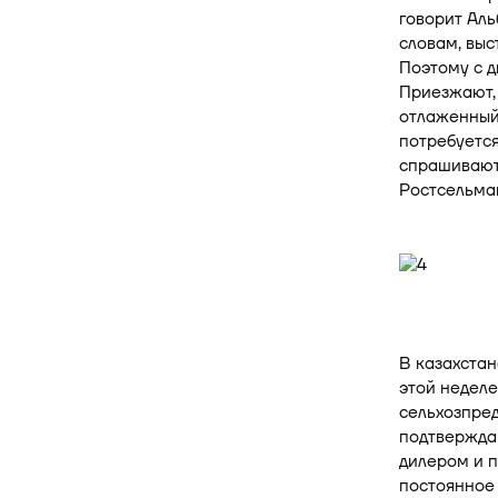
говорит Ал
словам, выс
Поэтому с д
Приезжают, 
отлаженный 
потребуется
спрашивают,
Ростсельма
В казахстан
этой неделе
сельхозпре
подтвержда
дилером и п
постоянное