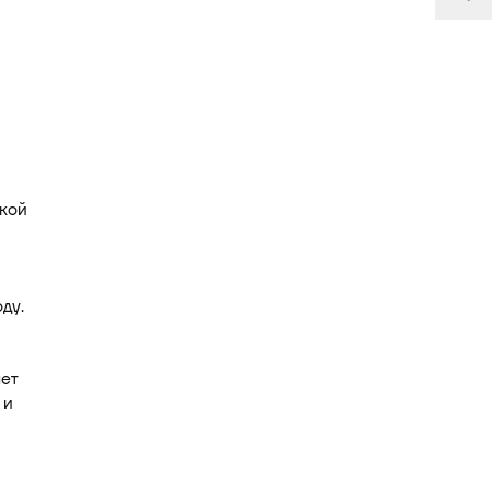
ской
ду.
ает
 и