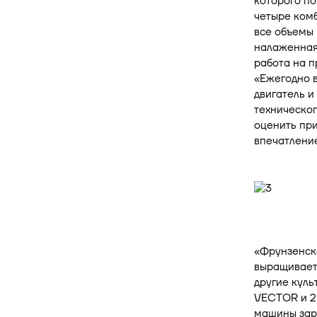
которого по
четыре комб
все объемы 
налаженная 
работа на п
«Ежегодно 
двигатель и
техническог
оценить при
впечатлени
«Фрунзенско
выращивает 
другие куль
VECTOR и 2
машины заре