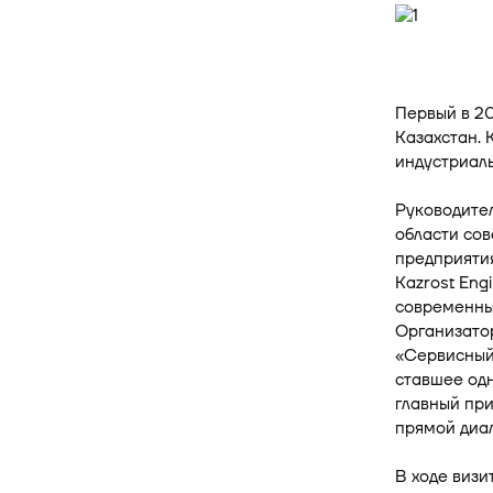
Первый в 2
Казахстан. 
индустриал
Руководител
области со
предприяти
Kazrost Eng
современный
Организато
«Сервисный
ставшее одн
главный при
прямой диал
В ходе визи