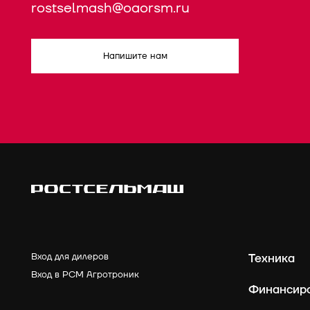
rostselmash@oaorsm.ru
Напишите нам
Вход для дилеров
Техника
Вход в РСМ Агротроник
Финансир