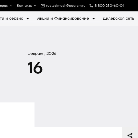
лерам
Контакты
rostselmash@oaorsm.ru
8 800 250-60-04
ти и сервис
Акции и Финансирование
Дилерская сеть
а
Записаться на экскурсию
февраля, 2026
16