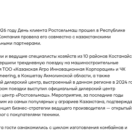
026 году День клиента Ростсельмаш прошел в Республике
Компания провела его совместно с казахстанскими
ьными партнерами.
и и ведущие специалисты хозяйств из 10 районов Костанай
вершили трехдневную поездку на машиностроительные
я ТОО «Казахская Агро Инновационная Корпорация» и ЧК
ineering, в Кокшетау Акмолинской области, а также
 дилерский центр, выстроенный в данном регионе в 2024 го
ром поездки выступил официальный дилерский центр
 центр «Ростсельмаш». Мероприятие, за последние годы
им из самых популярных у аграриев Казахстана, подтвержд
нцип бизнес-стратегии ведущего производителя — открытый
ог с покупателями техники.
та гости ознакомились с циклом изготовления комбайнов и