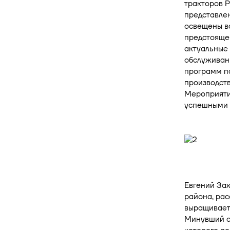
тракторов Р
представлен
освещены в
предстояще
актуальные 
обслуживан
программ п
производств
Мероприяти
успешными 
Евгений За
района, рас
выращивает 
Минувший се