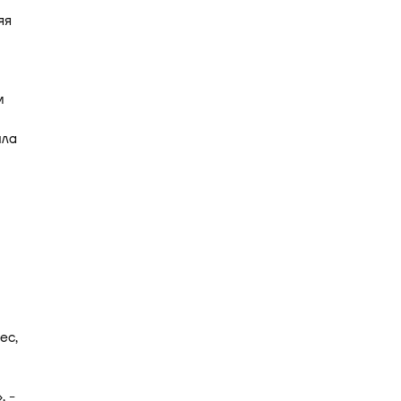
яя
м
ила
ес,
, -