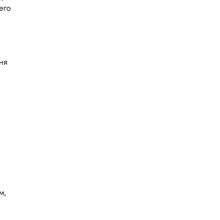
его
ня
м,