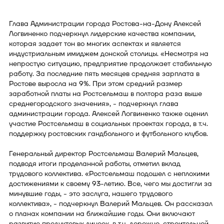
Глава Администрации города Ростова-на-Дону Алексей
Логвиненко подчеркнул лидерские качества компании,
которая задает тон во многих аспектах и является
индустриальным имиджем донской столицы. «Несмотря на
непростую ситуацию, предприятие продолжает стабильную
работу. За последние пять месяцев средняя зарплата в
Ростове выросла на 9%. При этом средний размер
заработной платы на Ростсельмаш в полтора раза выше
среднегородского значения», - подчеркнул глава
администрации города. Алексей Логвиненко также оценил
участие Ростсельмаш в социальных проектах города, в т.ч.
поддержку ростовских гандбольного и футбольного клубов.
Генеральный директор Ростсельмаш Валерий Мальцев,
подводя итоги проделанной работы, отметил вклад
трудового коллектива. «Ростсельмаш подошел с неплохими
достижениями к своему 93-летию. Все, чего мы достигли за
минувшие годы, - это заслуга, нашего трудового
коллектива», - подчеркнул Валерий Мальцев. Он рассказал
о планах компании на ближайшие годы. Они включают
развитие продуктовых линеек, в т.ч. дорожно-строительной