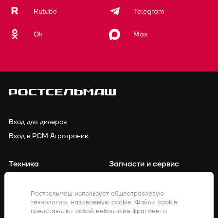
Rutube
Telegram
Ok
Max
Вход для дилеров
Вход в РСМ Агротроник
Техника
Запчасти и сервис
Финансирование
Контакты
Ростсельмаш использует общеотраслевую
технологию, называемую cookie. Файлы cookie
Точное земледелие
Клиенты о нас
представляют собой небольшие фрагменты