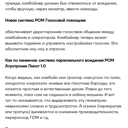
прежде, комбайнер должен был отвлекаться от вождения,
чтобы вручную, через монитор, ввести команды.
Новая система РСМ Голосовой помощник
обеспечивает двухстороннее голосовое общение между
комбайном и оператором. Комбайнер теперь может
вызывать подменю и управлять настройками голосом. Это
абсолютное ноу-хау в отрасли.
Как по линеечке: система параллельного вождения РСМ
Агротроник Пилот 1.0
Когда видишь, как комбайн или трактор «несутся» по полю,
аккуратно «нарезая» жнивье или пахотные борозды, это
кажется простым и естественным делом. Ровно до того
момента, пока сам не садишься в кабину машины. И вот
тут-то оказывается, что выдерживать эту геометрию
невыносимо сложно и трудозатратно. А огрехи (перекрытие
или пропуск) выливаются в снижение производительности,
перерасход ГСМ и т.д.