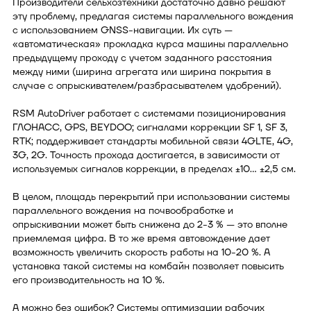
Производители сельхозтехники достаточно давно решают
эту проблему, предлагая системы параллельного вождения
с использованием GNSS-навигации. Их суть —
«автоматическая» прокладка курса машины параллельно
предыдущему проходу с учетом заданного расстояния
между ними (ширина агрегата или ширина покрытия в
случае с опрыскивателем/разбрасывателем удобрений).
RSM AutoDriver работает с системами позиционирования
ГЛОНАСС, GPS, BEYDOO; сигналами коррекции SF 1, SF 3,
RTK; поддерживает стандарты мобильной связи 4GLTE, 4G,
3G, 2G. Точность прохода достигается, в зависимости от
используемых сигналов коррекции, в пределах ±10… ±2,5 см.
В целом, площадь перекрытий при использовании системы
параллельного вождения на почвообработке и
опрыскивании может быть снижена до 2-3 % — это вполне
приемлемая цифра. В то же время автовождение дает
возможность увеличить скорость работы на 10-20 %. А
установка такой системы на комбайн позволяет повысить
его производительность на 10 %.
А можно без ошибок? Системы оптимизации рабочих