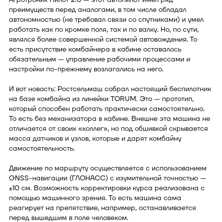
преимуществ перед аналогами, в том числе обладал
автономностью (не требовал связи со спутниками) и умел
работать как по кромке поля, так и по валку. Но, по сути,
являлся более совершенной системой автовождения. То
есть присутствие комбайнера в кабине оставалось
обязательным — управление рабочими процессами и
настройки по-прежнему возлагались на него.
И вот новость: Ростсельмаш собрал настоящий беспилотник
на базе комбайна из линейки TORUM. Это — прототип,
который способен работать практически самостоятельно.
То есть без механизатора в кабине. Внешне эта машина не
отличается от своих «коллег», но под обшивкой скрывается
масса датчиков и узлов, которые и дарят комбайну
самостоятельность.
Движение по маршруту осуществляется с использованием
GNSS-навигации (ГЛОНАСС) с изумительной точностью —
±10 см. Возможность корректировки курса реализована с
помощью машинного зрения. То есть машина сама
реагирует на препятствие, например, останавливается
перед вышедшим в поле человеком.