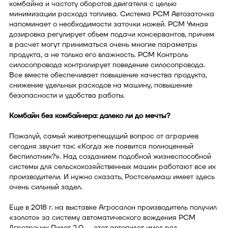
комбайна и частоту оборотов двигателя с целью
минимизации расхода топлива. Система РСМ Автозаточка
напоминает о необходимости заточки ножей. РСМ Умная
дозировка регулирует объем подачи консервантов, причем
в расчет могут приниматься очень многие параметры
продукта, а не только его влажность. РСМ Контроль
силосопровода контролирует поведение силосопровода.
Все вместе обеспечивает повышение качества продукта,
снижение удельных расходов на машину, повышение
безопасности и удобства работы.
Комбайн без комбайнера: далеко ли до мечты?
Пожалуй, самый животрепещущий вопрос от аграриев
сегодня звучит так: «Когда же появится полноценный
беспилотник?». Над созданием подобной жизнеспособной
системы для сельскохозяйственных машин работают все их
производители. И нужно сказать, Ростсельмаш имеет здесь
очень сильный задел.
Еще в 2018 г. на выставке Агросалон производитель получил
«золото» за систему автоматического вождения РСМ
Агротроник Пилот 2.0 — этот автопилот имел ряд