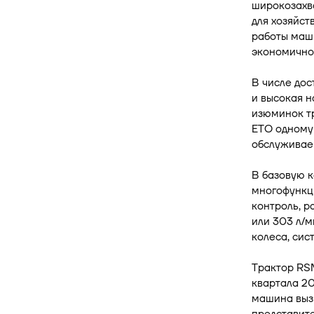
широкозахва
для хозяйст
работы маш
экономично
В числе дос
и высокая н
изюминок т
ЕТО одному 
обслуживаем
В базовую 
многофункц
контроль, р
или 303 л/
колеса, сис
Трактор RSM
квартала 20
машина вызв