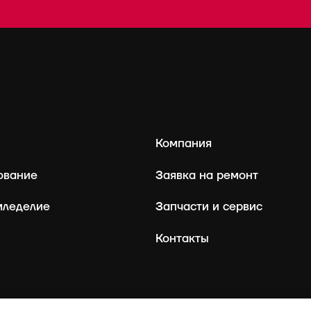
Компания
ование
Заявка на ремонт
мледелие
Запчасти и сервис
Контакты
rostselmash@oaorsm.ru