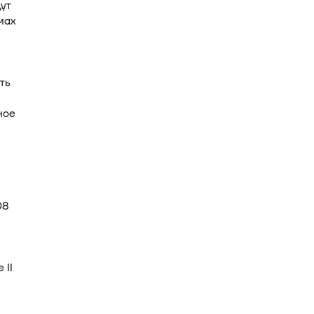
ут
мах
ть
ное
08
 II