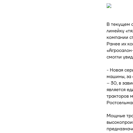
В текущем 
линейку «тя
компании с
Ранее их к
«Агросалон
смогли уви
- Новая сер
машины, за 
– 30, в зав
является ед
тракторов м
Ростсельма
Мощные тра
высокопрои
предназнач