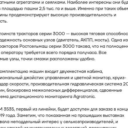
тными агрегатами и сеялками. Наиболее интересны они буд
в площадью пашни 2,5 тыс. га и выше. Именно при таких объе
ины продемонстрируют высокую производительность и
сть.
тоинств тракторов серии 3000 — высокая тяговая способнос
адежность основных узлов (двигатель, АКПП, мосты). Одна из
ракторов Ростсельмаш серии 3000 такова, что на полноцен
оператору требуется всего порядка получаса. Все
ые узлы, точки смазки расположены удобно.
комплектацию машин входит двухместная кабина,
иональный джойстик управления и цветной монитор, круиз-
адар скорости, производительная гидравлическая система 2
мин, блокировка межколесных дифференциалов, сдвоенные
тема дистанционного мониторинга Agrotronic.
 3535, первый из линейки, будет доступен для заказа в конце
19 года. Заметим, что показанная на прошедших выставках
ала неподдельный интерес у сельхозпроизводителей, и