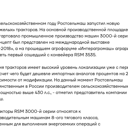
сельскохозяйственном году Ростсельмаш запустил новую
желых» тракторов. На основной производственной площадке
тартовало промышленное производство машин 3000-й сери
онцепт был представлен на международной выставке
-2018», а на прошедшем агрофоруме «Интерагромаш» аграр
деть первый сошедший с конвейера RSM 3535.
ия тракторов имеет высокий уровень локализации уже с пер
счет чего будет дешевле импортных аналогов процентов на 
исимости от модификации. На данный момент Ростсельмаш
инственным в России производителем сельскохозяйственных
ощностью выше 430 л.с., - отметил представитель компании
ш.
кторы RSM 3000-й серии относятся к
зводительным машинам 8-ого тягового класса,
енным для выполнения энергоемких операций с