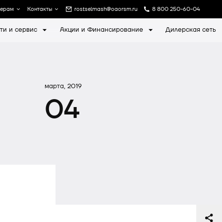
лерам
Контакты
rostselmash@oaorsm.ru
8 800 250-60-04
ти и сервис
Акции и Финансирование
Дилерская сеть
а
Записаться на экскурсию
марта, 2019
04