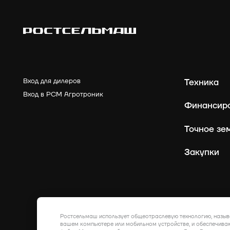
Вход для дилеров
Техника
Вход в РСМ Агротроник
Финансир
Точное зе
Закупки
Ростсельмаш использует общеотраслевую технологию, назыв
вашем компьютере или мобильном устройстве, и обеспечиваю