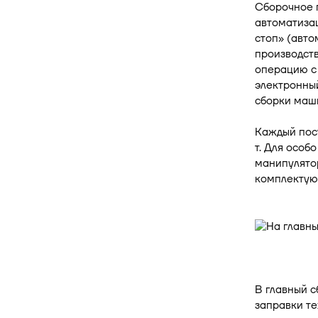
Сборочное 
автоматизац
стоп» (авто
производст
операцию с
электронный
сборки маш
Каждый пос
т. Для особ
манипулято
комплектую
В главный 
заправки т