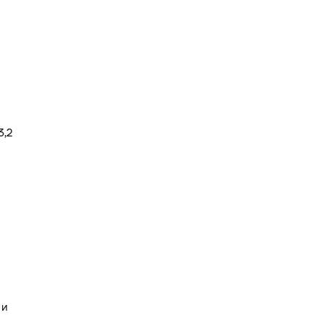
3,2
 и