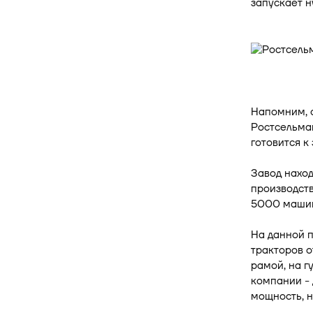
запускает н
Напомним, о
Ростсельмаш
готовится к 
Завод наход
производств
5000 машин 
На данной 
тракторов о
рамой, на г
компании - 
мощность, н