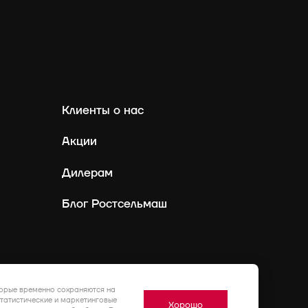
Клиенты о нас
Акции
Дилерам
Блог Ростсельмаш
Россия
Ру
торые временно сохраняются на
статистические и маркетинговые
Хорошо