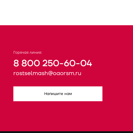
Горячая линия:
8 800 250-60-04
rostselmash@oaorsm.ru
Напишите нам