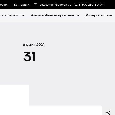
лерам
Контакты
rostselmash@oaorsm.ru
8 800 250-60-04
ти и сервис
Акции и Финансирование
Дилерская сеть
а
Записаться на экскурсию
января, 2024
31