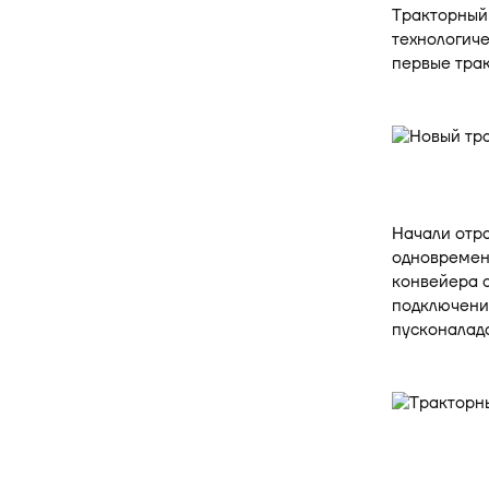
Тракторный 
технологиче
первые трак
Начали отра
одновремен
конвейера 
подключение
пусконалад