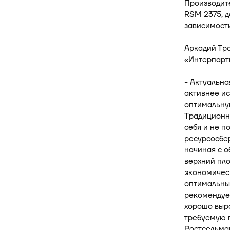
Производит
RSM 2375, д
зависимости
Аркадий Тр
«Интерпарт
- Актуальна
активнее ис
оптимальную
Традиционна
себя и не п
ресурсосбер
начиная с о
верхний пло
экономичес
оптимальны
рекомендуе
хорошо выра
требуемую г
Ростсельмаш