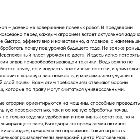
ая – далеко не завершение полевых работ. В преддверии
хозсезона перед каждым аграрием встает актуальная задача
е быстро, эффективно и качественно, а главное, с наименьш
бработать почву под урожай будущего года. Не зря же рань
Невспаханный пласт урожая не даст». И здесь легко потерять
азии видов почвообрабатывающей техники. Ведь важно не
ботать почву, но и заделать пожнивные остатки, и уничтожи
еспечить хорошую влагоемкость, и максимально улучшить
й слой почвы. Всем этим требованиям отвечают бороны
, которые по праву могут считаться универсальными.
е аграрии ориентируются на машины, способные проводить
ьную поверхностную, так и основную обработку почвы,
 не только заделку удобрений и пожнивных остатков, но и
льчирующего слоя, благодаря которому земля активно
кислородом, гумусом и не пересыхает. Такие агрегаты
 сельхозпроизводителям дилерский центр Ростсельмаш,