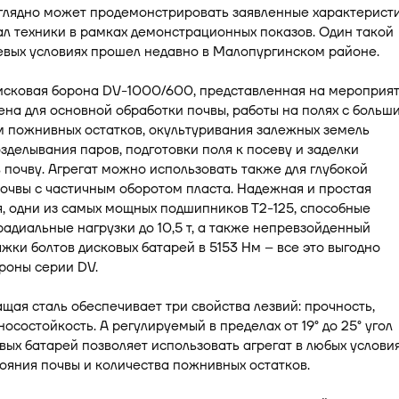
аглядно может продемонстрировать заявленные характерист
л техники в рамках демонстрационных показов. Один такой
евых условиях прошел недавно в Малопургинском районе.
исковая борона DV-1000/600, представленная на мероприят
на для основной обработки почвы, работы на полях с больш
 пожнивных остатков, окультуривания залежных земель
озделывания паров, подготовки поля к посеву и заделки
 почву. Агрегат можно использовать также для глубокой
очвы с частичным оборотом пласта. Надежная и простая
, одни из самых мощных подшипников Т2-125, способные
адиальные нагрузки до 10,5 т, а также непревзойденный
жки болтов дисковых батарей в 5153 Нм – все это выгодно
роны серии DV.
ая сталь обеспечивает три свойства лезвий: прочность,
зносостойкость. А регулируемый в пределах от 19° до 25° угол
вых батарей позволяет использовать агрегат в любых условия
ояния почвы и количества пожнивных остатков.