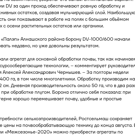
и DV за один проход обеспечивают ровную обработку и
жнивных остатков, создавая мульчирующий слой. Наибольшу
ть они показывают в работе на полях с большим объёмом
 с осени растительных остатков или органики.
 «Палэп» Алнашского района борону DV-1000/600 начали
вать недавно, но уже довольны результатом.
али агрегат для основной обработки почвы, так как начинае
есурсосберегающие технологии, – комментирует руководите
я Алексей Александрович Чернышев. – За полторы недели
400 га, в том числе многолетники. Обработку производим на
12 см. Дневная производительность около 50 га, что в два раз
 при обработке плугом. Борона отлично себя показала: при
терне хорошо перемешивает почву, удобные и простые
требности сельхозпроизводителей, Ростсельмаш сохраняет
 цены на почвообрабатывающую технику до конца августа. 
ии «Межсезонье-2020» можно приобрести агрегаты по