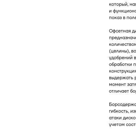
который, н
и функциона
показ в пол
Офсетная д
предназначе
количеством
(целины), в
удобрений в
обработки п
конструкция
выдержать р
момент затя
отличает бо
Борсодержащ
гибкость, и
атаки диско
учетом сост