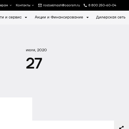
лерам
Контакты
rostselmash@oaorsm.ru
8 800 250-60-04
ти и сервис
Акции и Финансирование
Дилерская сеть
а
Записаться на экскурсию
июля, 2020
27