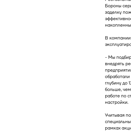
Бороны сери
заделку по
эффективнос
накопленных
В компании
эксплуатиро
- Мы подбир
внедрять р
предприяти
обработали 
глубину до 
больше, чем
работе по с
настройки.
Учитывая по
специальные
рамках акц