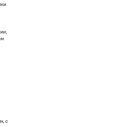
ики
ии,
им
х, с