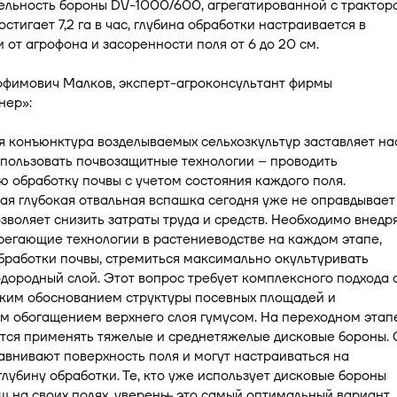
ельность бороны DV-1000/600, агрегатированной с трактор
остигает 7,2 га в час, глубина обработки настраивается в
 от агрофона и засоренности поля от 6 до 20 см.
офимович Малков, эксперт-агроконсультант фирмы
нер»:
я конъюнктура возделываемых сельхозкультур заставляет на
пользовать почвозащитные технологии – проводить
 обработку почвы с учетом состояния каждого поля.
я глубокая отвальная вспашка сегодня уже не оправдывает
озволяет снизить затраты труда и средств. Необходимо внедр
егающие технологии в растениеводстве на каждом этапе,
бработки почвы, стремиться максимально окультуривать
дородный слой. Этот вопрос требует комплексного подхода 
ким обоснованием структуры посевных площадей и
м обогащением верхнего слоя гумусом. На переходном этап
тся применять тяжелые и среднетяжелые дисковые бороны. 
внивают поверхность поля и могут настраиваться на
лубину обработки. Те, кто уже использует дисковые бороны
 на своих полях, уверены ̶ это самый оптимальный вариант.