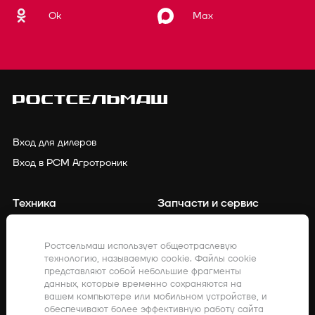
Ok
Max
Вход для дилеров
Вход в РСМ Агротроник
Техника
Запчасти и сервис
Финансирование
Контакты
Ростсельмаш использует общеотраслевую
технологию, называемую cookie. Файлы cookie
Точное земледелие
Клиенты о нас
представляют собой небольшие фрагменты
данных, которые временно сохраняются на
Закупки
Акции
вашем компьютере или мобильном устройстве, и
обеспечивают более эффективную работу сайта