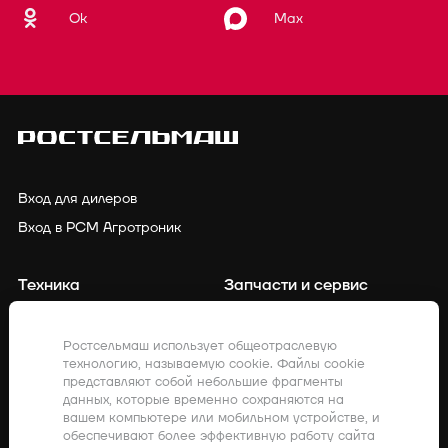
Ok
Max
Вход для дилеров
Вход в РСМ Агротроник
Техника
Запчасти и сервис
Финансирование
Контакты
Ростсельмаш использует общеотраслевую
технологию, называемую cookie. Файлы cookie
Точное земледелие
Клиенты о нас
представляют собой небольшие фрагменты
данных, которые временно сохраняются на
Закупки
Акции
вашем компьютере или мобильном устройстве, и
обеспечивают более эффективную работу сайта