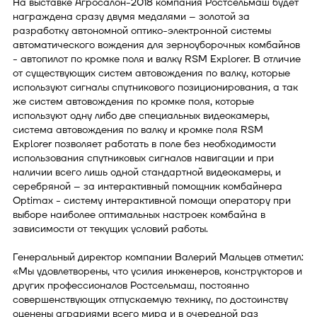
На выставке Агросалон-2018 компания Ростсельмаш будет
награждена сразу двумя медалями – золотой за
разработку автономной оптико-электронной системы
автоматического вождения для зерноуборочных комбайнов
- автопилот по кромке поля и валку RSM Explorer. В отличие
от существующих систем автовождения по валку, которые
используют сигналы спутникового позиционирования, а так
же систем автовождения по кромке поля, которые
используют одну либо две специальных видеокамеры,
система автовождения по валку и кромке поля RSM
Explorer позволяет работать в поле без необходимости
использования спутниковых сигналов навигации и при
наличии всего лишь одной стандартной видеокамеры, и
серебряной – за интерактивный помощник комбайнера
Optimax - систему интерактивной помощи оператору при
выборе наиболее оптимальных настроек комбайна в
зависимости от текущих условий работы.
Генеральный директор компании Валерий Мальцев отметил:
«Мы удовлетворены, что усилия инженеров, конструкторов и
других профессионалов Ростсельмаш, постоянно
совершенствующих отпускаемую технику, по достоинству
оценены аграриями всего мира и в очередной раз