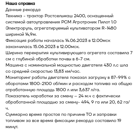
Наша справка
Данные рекорда
Техника - трактор Ростсельмаш 2400, оснащенный
системой автоуправления РСМ Агротроник Пилот 1.0
Электроруль, агрегатируемый культиватором R-1480
шириной 14,9м.
Фиксация работы началась 14.06.2023 в 12.00мск
закончилась 15.06.2023 в 12.00мск.
Ширина перекрытия культивирующего агрегата составила 7
см с глубиной обработки почвы в 6-7 см.
Машина с номинальной мощностью двигателя 430 л.с шла
со средней скоростью 13,83 км/час.
Мониторинг работы двигателя показал загрузку в 87-99% с
оборотами 1800-2100 об/мин и расходом топлива на общую
отработанную площадь 1800 л или 3,637 л/га.
Показатель наработки за смену – 24 м.ч с фактически
обработанной площадью за смену- 494, 9 га или 20, 62 га/
ч.
Суммарно время простоя по причине ТО и заправки
топливом за все время фиксации рекорда составило 19
минут.