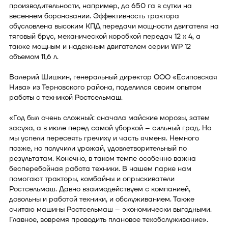
производительности, например, до 650 га в сутки на
весеннем бороновании. Эффективность трактора
обусловлена высоким КПД передачи мощности двигателя на
тяговый брус, механической коробкой передач 12 х 4, а
также мощным и надежным двигателем серии WP 12
объемом 11,6 л.
Валерий Шишкин, генеральный директор ООО «Есиповская
Нива» из Терновского района, поделился своим опытом
работы с техникой Ростсельмаш.
«Год был очень сложный: сначала майские морозы, затем
засуха, а в июле перед самой уборкой – сильный град. Но
мы успели пересеять гречиху и часть ячменя. Немного
позже, но получили урожай, удовлетворительный по
результатам. Конечно, в таком темпе особенно важна
бесперебойная работа техники. В нашем парке нам
помогают тракторы, комбайны и опрыскиватели
Ростсельмаш. Давно взаимодействуем с компанией,
довольны и работой техники, и обслуживанием. Также
считаю машины Ростсельмаш – экономически выгодными.
Главное, вовремя проводить плановое техобслуживание».