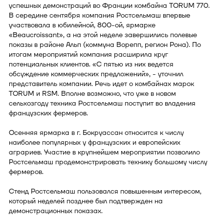
успешных демонстраций во Франции комбайна TORUM 770.
В середине сентября компания Ростсельмаш впервые
участвовала в юбилейной, 800-ой, ярмарке
«Beaucroissant», а на этой неделе завершились полевые
показы в районе Альп (коммуна Ворепп, регион Рона). По
итогам мероприятий компания расширила круг
потенциальных клиентов. «С пятью из них ведется
обсуждение коммерческих предложений», - уточнил
представитель компании. Речь идет о комбайнах марок
TORUM и RSM. Вполне возможно, что уже в новом
сельхозгоду техника Ростсельмаш поступит во владения
французских фермеров.
Осенняя ярмарка в г. Бокруассан относится к числу
наиболее популярных у французских и европейских
аграриев. Участие в крупнейшем мероприятии позволило
Ростсельмаш продемонстрировать технику большому числу
фермеров.
Стенд Ростсельмаш пользовался повышенным интересом,
который неделей позднее был подтвержден на
демонстрационных показах.