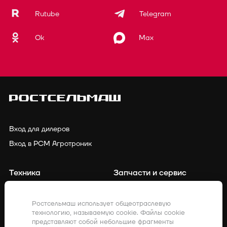
Rutube
Telegram
Ok
Max
Вход для дилеров
Вход в РСМ Агротроник
Техника
Запчасти и сервис
Финансирование
Контакты
Ростсельмаш использует общеотраслевую
технологию, называемую cookie. Файлы cookie
Точное земледелие
Клиенты о нас
представляют собой небольшие фрагменты