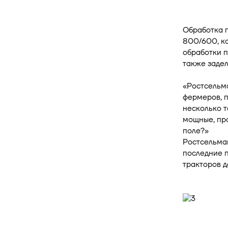
Обработка 
800/600, к
обработки п
также задел
«Ростсельма
фермеров, п
несколько т
мощные, про
поле?»
Ростсельмаш
последние п
тракторов д