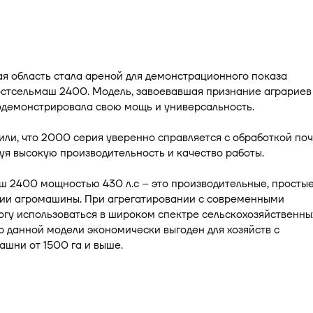
я область стала ареной для демонстрационного показа
остсельмаш 2400. Модель, завоевавшая признание аграриев
одемонстрировала свою мощь и универсальность.
или, что 2000 серия уверенно справляется с обработкой поч
я высокую производительность и качество работы.
 2400 мощностью 430 л.с – это производительные, простые
ии агромашины. При агрегатировании с современными
гу использоваться в широком спектре сельскохозяйственны
р данной модели экономически выгоден для хозяйств с
шни от 1500 га и выше.