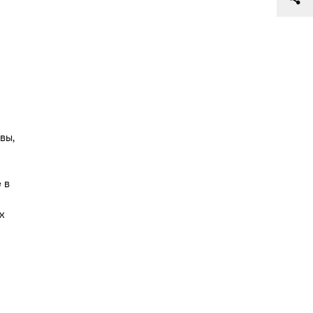
вы,
 в
х