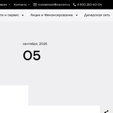
лерам
Контакты
rostselmash@oaorsm.ru
8 800 250-60-04
ти и сервис
Акции и Финансирование
Дилерская сеть
а
Записаться на экскурсию
сентября, 2025
05