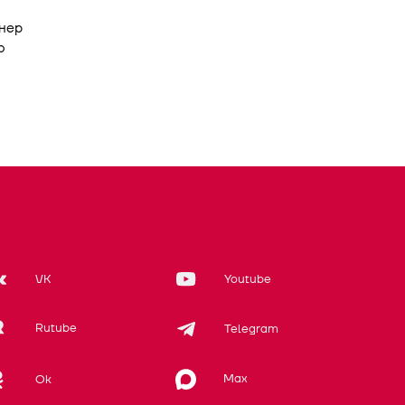
нер
ю
VK
Youtube
Rutube
Telegram
Max
Ok