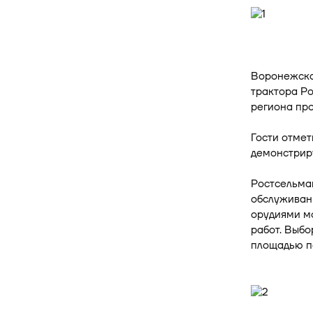
Воронежска
трактора Р
региона пр
Гости отмет
демонстриру
Ростсельмаш
обслуживан
орудиями мо
работ. Выбо
площадью па