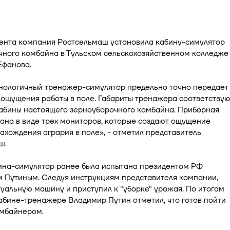
дента компания Ростсельмаш установила кабину-симулятор
чного комбайна в Тульском сельскохозяйственном колледже
Ефанова.
нологичный тренажер-симулятор предельно точно передает
ощущения работы в поле. Габариты тренажера соответствую
абины настоящего зерноуборочного комбайна. Приборная
ана в виде трех мониторов, которые создают ощущение
ахождения агрария в поле», - отметил представитель
ш.
ина-симулятор ранее была испытана президентом РФ
 Путиным. Следуя инструкциям представителя компании,
туальную машину и приступил к "уборке" урожая. По итогам
абине-тренажере Владимир Путин отметил, что готов пойти
омбайнером.