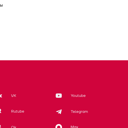
Вы
VK
Youtube
Rutube
Telegram
Max
Ok