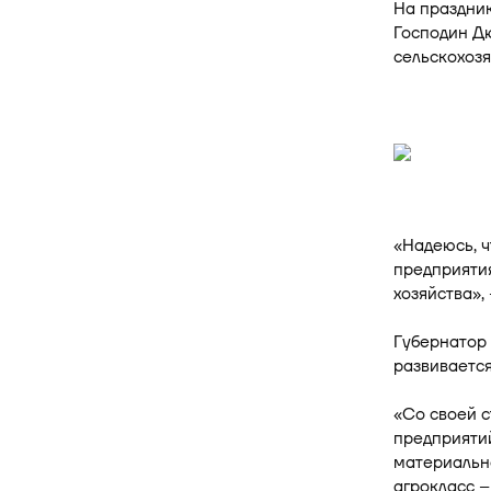
На праздник
Господин Д
сельскохозя
«Надеюсь, ч
предприятия
хозяйства»,
Губернатор
развивается
«Со своей с
предприятий
материальн
агрокласс –