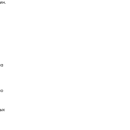
ин.
на
но
ых