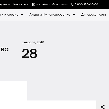
лерам
Контакты
rostselmash@oaorsm.ru
8 800 250-60-04
ти и сервис
Акции и Финансирование
Дилерская сеть
а
Записаться на экскурсию
февраля, 2019
тва
28