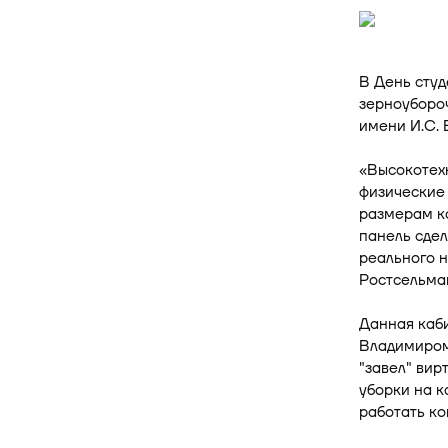
В День сту
зерноуборо
имени И.С. 
«Высокотех
физические 
размерам к
панель сдел
реального н
Ростсельма
Данная каб
Владимиром
"завел" вир
уборки на к
работать к