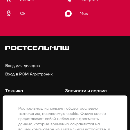
Ok
Max
Вход для дилеров
Вход в РСМ Агротроник
Техника
Запчасти и сервис
Финансирование
Контакты
Ростсельмаш использует общеотраслевую
технологию, называемую cookie. Файлы cookie
Точное земледелие
Клиенты о нас
представляют собой небольшие фрагменты
данных, которые временно сохраняются на
Закупки
Акции
вашем компьютере или мобильном устройстве, и