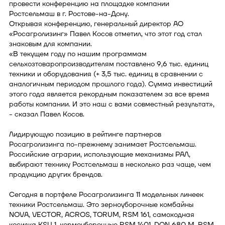
провести конференцию на площадке компании
Ростсельмаш в г. Ростове-на-Дону.
Открывая конференцию, генеральный директор АО
«Росагролизинг» Павел Косов отметил, что этот год стал
знаковым для компании.
«В текущем году по нашим программам
сельхозтоваропроизводителям поставлено 9,6 тыс. единиц
техники и оборудования (+ 3,5 тыс. единиц в сравнении с
аналогичным периодом прошлого года). Сумма инвестиций
этого года является рекордным показателем за все время
работы компании. И это наш с вами совместный результат»,
- сказал Павел Косов.
Лидирующую позицию в рейтинге партнеров
Росагролизинга по-прежнему занимает Ростсельмаш.
Российские аграрии, использующие механизмы РАЛ,
выбирают технику Ростсельмаш в несколько раз чаще, чем
продукцию других брендов.
Сегодня в портфеле Росагролизинга 11 модельных линеек
техники Ростсельмаш. Это зерноуборочные комбайны
NOVA, VECTOR, ACROS, TORUM, RSM 161, самоходная
косилка KSU 1, кормоуборочные RSM 1401, DON 680 M, RSM