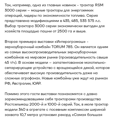
Так, например, одна из главных новинок - трактор RSM
3000 серии – мощные тракторы для энергоемких
операций, лидеры по экономичности топлива. Серия
представлена модификациями в 435, 485, 535 575 л.с.
Выбор трактора 3000 серии экономически выгоден для
хозяйств площадью пашни от 2500 га и выше.
Вторая премьера выставки «Интерагромаш» -
зерноуборочный комбайн TORUM 785. Он является одним
из самых высокопроизводительных зерноуборочных
комбайнов на мировом рынке (производительность свыше
45 т/ч). В основе модели – запатентованное молотильно-
сепарирующее устройство с вращающейся декой, которое
обеспечивает высокую производительность даже на
сложных агрофонах. Новые комбайны уже ждут на рынках
РФ, Австралии, ЮАР.
Помимо этого гости выставки познакомятся с давно
зарекомендовавшими себя тракторами производства
Ростсельмаш 2000-й и 1000-й серий. Так, в июле трактор
модели 340 в агрегате с посевным комплексом шириной
захвата 10,7 метра установил рекорд «Самая большая