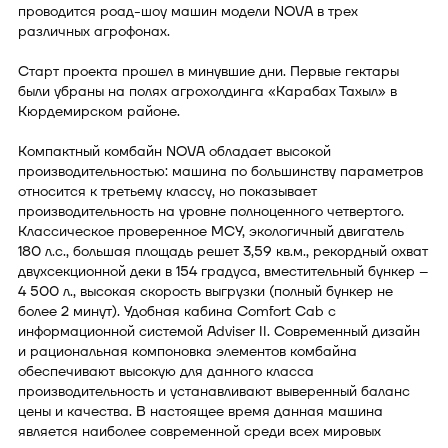
проводится роад-шоу машин модели NOVA в трех
различных агрофонах.
Старт проекта прошел в минувшие дни. Первые гектары
были убраны на полях агрохолдинга «Карабах Тахыл» в
Кюрдемирском районе.
Компактный комбайн NOVA обладает высокой
производительностью: машина по большинству параметров
относится к третьему классу, но показывает
производительность на уровне полноценного четвертого.
Классическое проверенное МСУ, экологичный двигатель
180 л.с., большая площадь решет 3,59 кв.м., рекордный охват
двухсекционной деки в 154 градуса, вместительный бункер –
4 500 л., высокая скорость выгрузки (полный бункер не
более 2 минут). Удобная кабина Comfort Cab с
информационной системой Adviser II. Современный дизайн
и рациональная компоновка элементов комбайна
обеспечивают высокую для данного класса
производительность и устанавливают выверенный баланс
цены и качества. В настоящее время данная машина
является наиболее современной среди всех мировых