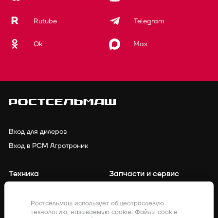
Rutube
Telegram
Ok
Max
Вход для дилеров
Вход в РСМ Агротроник
Техника
Запчасти и сервис
Финансирование
Контакты
Ростсельмаш использует общеотраслевую
технологию, называемую cookie. Файлы cookie
Точное земледелие
Клиенты о нас