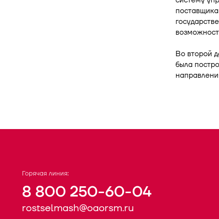
систему упр
поставщика
государств
возможност
Во второй д
была постро
направлени
Горячая линия:
8 800 250-60-04
rostselmash@oaorsm.ru