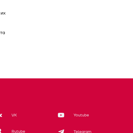
 их
ота
VK
Youtube
Rutube
Telegram