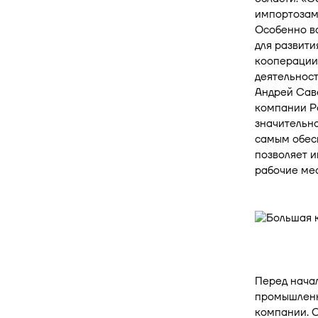
импортозаме
Особенно в
для развит
кооперации
деятельност
Андрей Саве
компании Ро
значительн
самым обес
позволяет и
рабочие мес
Перед нача
промышленн
компании. О