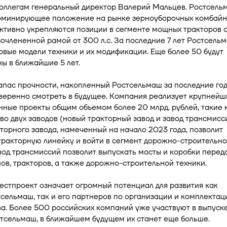
коллегам генеральный директор Валерий Мальцев. Ростсель
оминирующее положение на рынке зерноуборочных комбайн
ктивно укрепляются позиции в сегменте мощных тракторов 
члененной рамой от 300 л.с. За последние 7 лет Ростсель
овые модели техники и их модификации. Еще более 50 будут
ы в ближайшие 5 лет.
пас прочности, накопленный Ростсельмаш за последние год
веренно смотреть в будущее. Компания реализует крупнейш
ные проекты общим объемом более 20 млрд. рублей, такие 
во двух заводов (новый тракторный завод и завод трансмисси
торного завода, намеченный на начало 2023 года, позволит
тракторную линейку и войти в сегмент дорожно-строительн
вод трансмиссий позволит выпускать мосты и коробки перед
ов, тракторов, а также дорожно-строительной техники.
стпроект означает огромный потенциал для развития как
сельмаш, так и его партнеров по организации и комплектац
а. Более 500 российских компаний уже участвуют в выпуск
тсельмаш, в ближайшем будущем их станет еще больше.