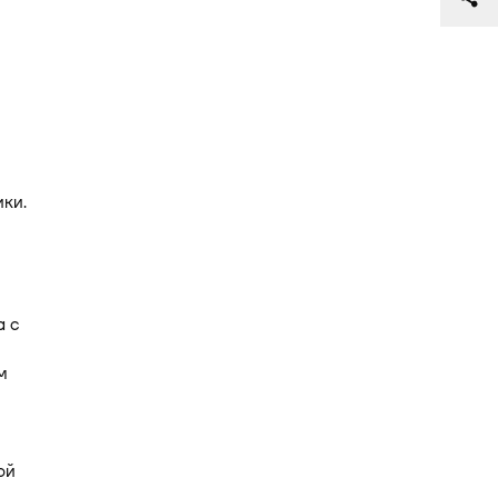
ки.
а с
м
ой