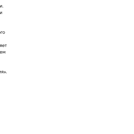
и.
и
рго
яет
тем
я».