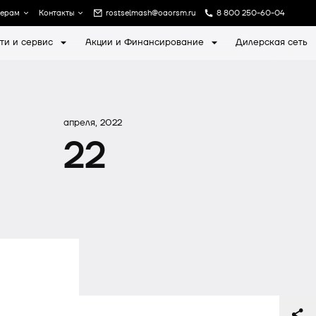
лерам
Контакты
rostselmash@oaorsm.ru
8 800 250-60-04
ти и сервис
Акции и Финансирование
Дилерская сеть
а
Записаться на экскурсию
апреля, 2022
22