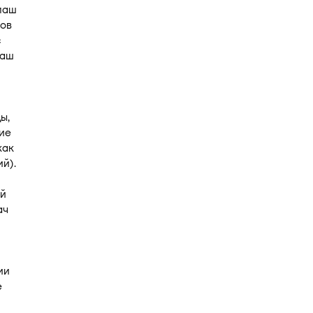
маш
ов
с
маш
ы,
ие
как
й).
ой
ач
ии
е