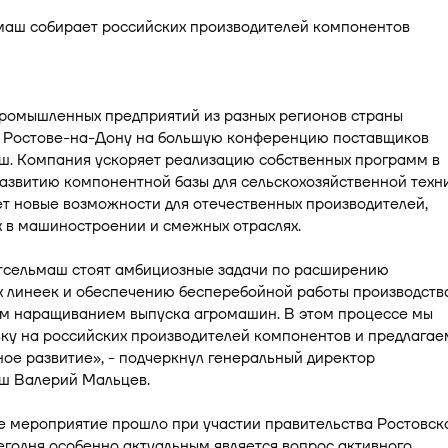
промышленных предприятий из разных регионов страны
в Ростове-на-Дону на большую конференцию поставщиков
ш. Компания ускоряет реализацию собственных программ в
азвитию компонентной базы для сельскохозяйственной техни
т новые возможности для отечественных производителей,
 в машиностроении и смежных отраслях.
тсельмаш стоят амбициозные задачи по расширению
х линеек и обеспечению бесперебойной работы производств
м наращиванием выпуска агромашин. В этом процессе мы
ку на российских производителей компонентов и предлагае
ое развитие», - подчеркнул генеральный директор
ш Валерий Мальцев.
е мероприятие прошло при участии правительства Ростовск
егодня особенно актуальным является вопрос активного