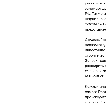
рассказал 
занимает д
РФ. Также а
шарнирно-со
освоил 64 н
представлен
Солидный за
позволяет у
инвестицион
строительст
Запуск трак
расширить 
техники. За
для комбайн
Каждый инве
самого Рост
производств
техники Рос