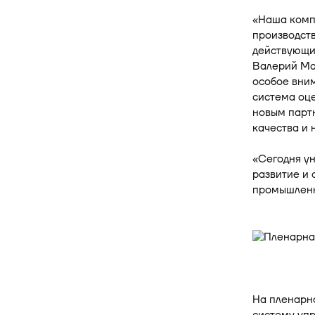
«Наша комп
производств
действующи
Валерий Ма
особое вним
система оце
новым парт
качества и 
«Сегодня ун
развитие и
промышленн
На пленарн