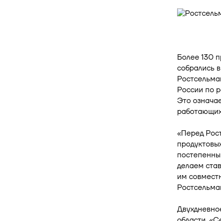
Более 130 
собрались 
Ростсельма
России по р
Это означае
работающих
«Перед Рос
продуктовы
постепенны
делаем став
им совместн
Ростсельма
Двухдневно
области. «С