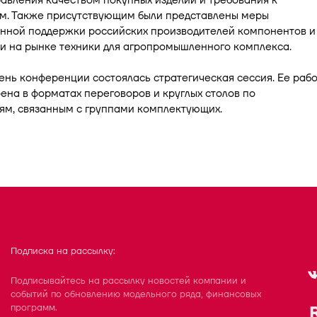
авления качеством покупных изделий и требования к
м. Также присутствующим были представлены меры
енной поддержки российских производителей компонентов и
и на рынке техники для агропромышленного комплекса.
ень конференции состоялась стратегическая сессия. Ее раб
ена в форматах переговоров и круглых столов по
ям, связанным с группами комплектующих.
Подписка на рассылку:
Подписывайтесь на рассылку новостей компании и
событий по обновлению модельного ряда, финансовых
программ.