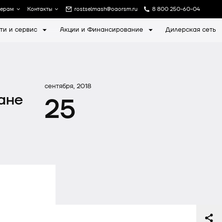
лерам
Контакты
rostselmash@oaorsm.ru
8 800 250-60-04
ти и сервис
Акции и Финансирование
Дилерская сеть
а
Записаться на экскурсию
сентября, 2018
ане
25