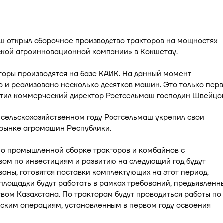
ш открыл сборочное производство тракторов на мощностях
ской агроинновационной компании» в Кокшетау.
торы производятся на базе КАИК. На данный момент
 и реализовано несколько десятков машин. Это только пер
етил коммерческий директор Ростсельмаш господин Швейцов
 сельскохозяйственном году Ростсельмаш укрепил свои
 рынке агромашин Республики.
по промышленной сборке тракторов и комбайнов с
ом по инвестициям и развитию на следующий год будут
аны, готовятся поставки комплектующих на этот период.
лощадки будут работать в рамках требований, предъявленн
вом Казахстана. По тракторам будут проводиться работы по
ским операциям, установленным в первом году освоения