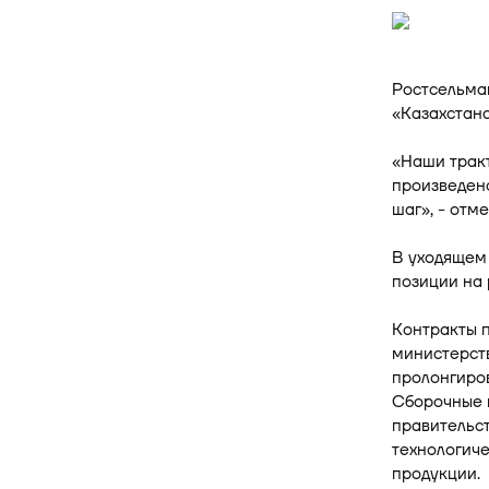
Ростсельма
«Казахстан
«Наши трак
произведено
шаг», - отм
В уходящем
позиции на
Контракты 
министерств
пролонгиров
Сборочные п
правительст
технологиче
продукции.