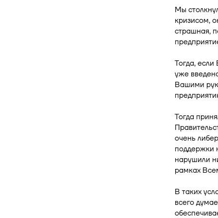
Мы столкну
кризисом, о
страшная, п
предприятие
Тогда, если
уже введена
Вашими рук
предприятию
Тогда приня
Правительст
очень либер
поддержки н
нарушили ни
рамках Все
В таких усл
всего думае
обеспечивае