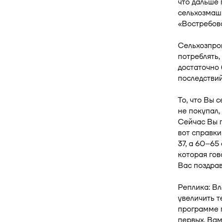
что дальше 
сельхозмаши
«Востребова
Сельхозпрои
потреблять,
достаточно 
последствий
То, что Вы 
не покупал,
Сейчас Вы п
вот справки
37, а 60–65
которая гов
Вас поздрав
Реплика: В
увеличить т
программе 
первых, Вам