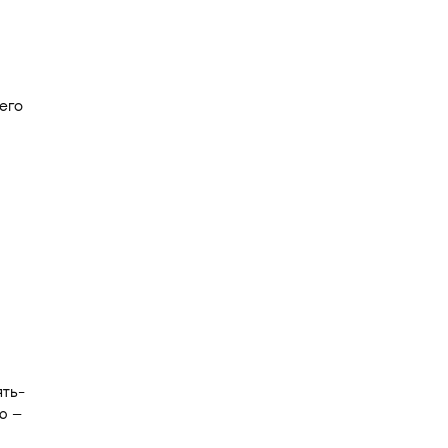
его
ять-
ю –