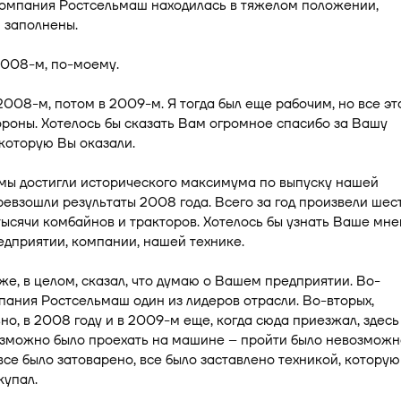
компания Ростсельмаш находилась в тяжелом положении,
 заполнены.
2008-м, по-моему.
2008-м, потом в 2009-м. Я тогда был еще рабочим, но все эт
ороны. Хотелось бы сказать Вам огромное спасибо за Вашу
которую Вы оказали.
 мы достигли исторического максимума по выпуску нашей
ревзошли результаты 2008 года. Всего за год произвели шест
ысячи комбайнов и тракторов. Хотелось бы узнать Ваше мн
дприятии, компании, нашей технике.
уже, в целом, сказал, что думаю о Вашем предприятии. Во-
пания Ростсельмаш один из лидеров отрасли. Во-вторых,
но, в 2008 году и в 2009-м еще, когда сюда приезжал, здесь
озможно было проехать на машине – пройти было невозможн
все было затоварено, все было заставлено техникой, которую
купал.