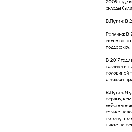
2009 году 
склады были
В.Путин: В 
Реплика: В 
видел со ст
поддержку, 
В 2017 году
техники и п
половиной т
о нашем пре
В.Путин: Я 
первых, ком
действитель
только нев
потому что 
никто не по