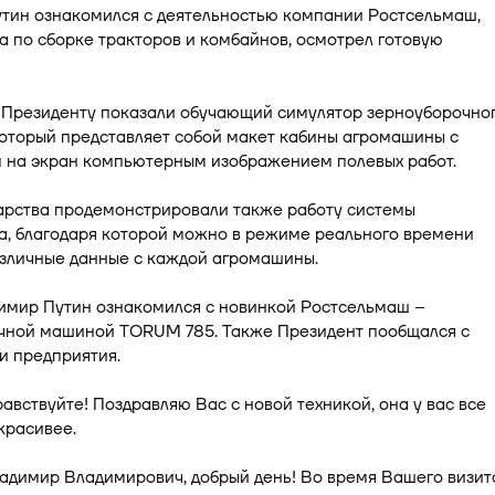
утин ознакомился с деятельностью компании Ростсельмаш,
а по сборке тракторов и комбайнов, осмотрел готовую
, Президенту показали обучающий симулятор зерноуборочно
оторый представляет собой макет кабины агромашины с
 на экран компьютерным изображением полевых работ.
дарства продемонстрировали также работу системы
а, благодаря которой можно в режиме реального времени
азличные данные с каждой агромашины.
имир Путин ознакомился с новинкой Ростсельмаш –
чной машиной TORUM 785. Также Президент пообщался с
и предприятия.
равствуйте! Поздравляю Вас с новой техникой, она у вас все
красивее.
адимир Владимирович, добрый день! Во время Вашего визит