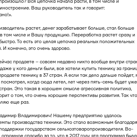
произошло? Вся цепочка начала расти, в том числе и
ностроение. Ваш руководитель так и говорит:
но!».
зводитель растет, денег зарабатывает больше, стал больше
 в том числе и Вашу продукцию. Переработка растет сразу и
быстро. То есть это целая цепочка реальных положительных
. И конечно, это очень здорово.
сейчас продаете – совсем недавно никто вообще внутри стра
 даже у кого деньги были, все хотели купить технику за грани
родаете технику в 37 стран. А если так дело дальше пойдет, 
 посмотрел, когда сюда летел, лет через пять-семь будет уже
 стран. Это такая в хорошем смысле агрессивная политика,
орит о том, что очень хорошие перспективы развития. Так что
ляю еще раз.
ладимир Владимирович! Нашему предприятию удалось
емпы производства техники. Это стало возможным благодар
поддержки государством сельхозтоваропроизводителя. Во-
 огромное спасибо за то, что в 2017 году эта программа была