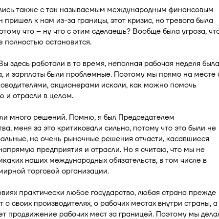
лись также с так называемым международным финансовым
н пришел к нам из-за границы, этот кризис, но тревога была
отому что – ну что с этим сделаешь? Вообще была угроза, чт
 полностью остановится.
 Вы здесь работали в то время, неполная рабочая неделя был
, и зарплаты были проблемные. Поэтому мы прямо на месте 
оводителями, акционерами искали, как можно помочь
 и отрасли в целом.
ли много решений. Помню, я был Председателем
ва, меня за это критиковали сильно, потому что это были не
альные, не очень рыночные решения отчасти, касавшиеся
апрямую предприятия и отрасли. Но я считаю, что мы не
каких наших международных обязательств, в том числе в
мирной торговой организации.
овиях практически любое государство, любая страна прежде
т о своих производителях, о рабочих местах внутри страны, а
т продвижение рабочих мест за границей. Поэтому мы дела