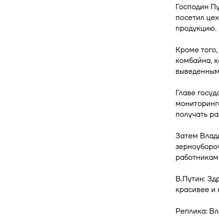
Господин П
посетил цех
продукцию.
Кроме того
комбайна, к
выведенным
Главе госу
мониторинг
получать р
Затем Влад
зерноуборо
работникам
В.Путин: Зд
красивее и 
Реплика: Вл