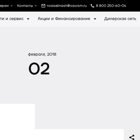
лерам
Контакты
rostselmash@oaorsm.ru
8 800 250-60-04
ти и сервис
Акции и Финансирование
Дилерская сеть
а
Записаться на экскурсию
февраля, 2018
02