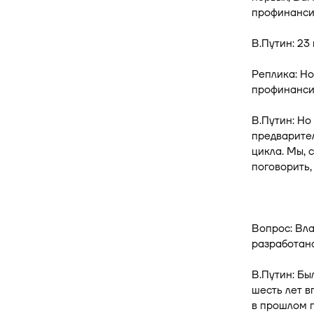
профинанси
В.Путин: 23
Реплика: Но
профинанси
В.Путин: Но
предварител
цикла. Мы, 
поговорить,
Вопрос: Вла
разработана
В.Путин: Бы
шесть лет в
в прошлом г