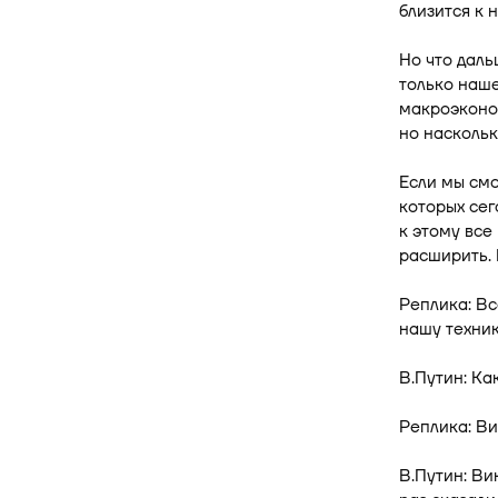
близится к 
Но что даль
только наше
макроэконом
но наскольк
Если мы см
которых сег
к этому все
расширить. 
Реплика: Вс
нашу техник
В.Путин: Ка
Реплика: Ви
В.Путин: Ви