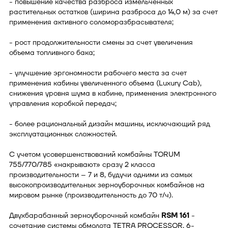
- повышение качества разброса измельченных
растительных остатков (ширина разброса до 14,0 м) за счет
применения активного соломоразбрасывателя;
- рост продолжительности смены за счет увеличения
объема топливного бака;
- улучшение эргономности рабочего места за счет
применения кабины увеличенного объема (Luxury Cab),
снижения уровня шума в кабине, применения электронного
управления коробкой передач;
- более рациональный дизайн машины, исключающий ряд
эксплуатационных сложностей.
С учетом усовершенствований комбайны TORUM
755/770/785 «накрывают» сразу 2 класса
производительности – 7 и 8, будучи одними из самых
высокопроизводительных зерноуборочных комбайнов на
мировом рынке (производительность до 70 т/ч).
Двухбарабанный зерноуборочный комбайн
RSM 161
-
сочетание системы обмолота TETRA PROCESSOR, 6-