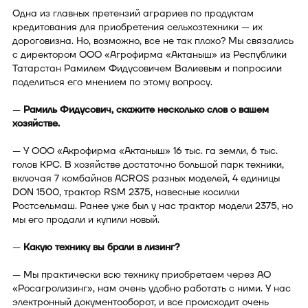
Одна из главных претензий аграриев по продуктам
кредитования для приобретения сельхозтехники — их
дороговизна. Но, возможно, все не так плохо? Мы связались
с директором ООО «Агрофирма «Актаныш» из Республики
Татарстан Рамилем Фидусовичем Валиевым и попросили
поделиться его мнением по этому вопросу.
—
Рамиль Фидусович, скажите несколько слов о вашем
хозяйстве.
— У ООО «Акрофирма «Актаныш» 16 тыс. га земли, 6 тыс.
голов КРС. В хозяйстве достаточно большой парк техники,
включая 7 комбайнов ACROS разных моделей, 4 единицы
DON 1500, трактор RSM 2375, навесные косилки
Ростсельмаш. Ранее уже был у нас трактор модели 2375, но
мы его продали и купили новый.
—
Какую технику вы брали в лизинг?
— Мы практически всю технику приобретаем через АО
«Росагролизинг», нам очень удобно работать с ними. У нас
электронный документооборот, и все происходит очень