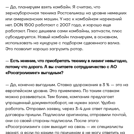
— Да, планируем взять комбайн. Я считаю, что
зерноуборочная техника Ростсельмаш на уровне немецких
или американских машин. У нас к комбайнам нареканий
нет. DON 1500 работают с 2007 года, и хорошо еще
работают. Плюс дешевле сами комбайны, запчасти, плюс
субсидируется. Новый комбайн планируем, в основном,
использовать на кукурузе с подбором сдвоенного валка.
Это позволит хорошо загрузить ротор.
—
Есть мнение, что приобретать технику в лизинг невыгодно,
потому что дорого. А вы считаете сотрудничество с АО
«Росагролизинг» выгодным?
— Да, конечно выгодным. Ставка удорожания в 3 % — это на
европейском уровне. Это приемлемо. По таким ставкам
можно развиваться. Тем более, компания предлагает
упрощенный документооборот, не нужен залог. Удобно
работать. Отправил заявку, через 3-4 дня ответ пришел,
договоры пришли. Подписали оригиналы, отправили почтой,
они со своей стороны подписали. После этого
«Росагролизинг» сам выходит на связь — их специалисты
звонят, а если по каким-то причинам я не могу ответить на