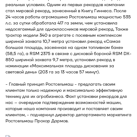
реальных условиях. Одним из первых рекордов компании
стал мировой рекорд, занесенный в Книгу Гиннеса. После
24 часов работы агромашина Ростсельмаш мощностью 535
л.с. за сутки обработала 417 га земли, чем установила
недосягаемый для одноклассников мировой рекорд. Также
трактор модели 340 в агрегате с посевным комплексом
шириной захвата 10,7 метра установил рекорд «Самая
большая площадь, засеянная на одном топливном баке»
(58,5 га), а RSM 2375 в связке с дисковой бороной RSM DX-
850 шириной захвата 9,7 метра, установил рекорд в
номинации «Максимальная площадь дискования за
световой день» (203 га за 13 часов 57 минут).
- Главный принцип Ростсельмаш - предлагать своим
клиентам только надежную и максимально эффективную
технику для их агробизнеса. Факт установки рекордов для
нас – очередное подтверждение возможностей машин,
которые наша компания производит и поставляет своим
клиентам, - подчеркнул директор департамента маркетинга
Ростсельмаш Прохор Дармов.