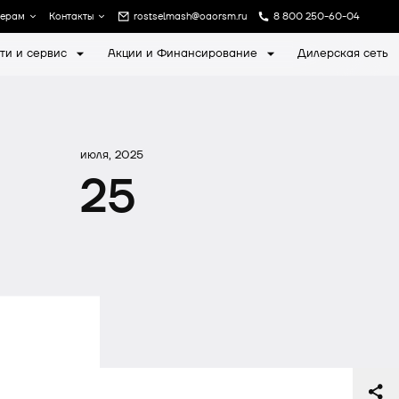
лерам
Контакты
rostselmash@oaorsm.ru
8 800 250-60-04
ти и сервис
Акции и Финансирование
Дилерская сеть
а
Записаться на экскурсию
июля, 2025
25