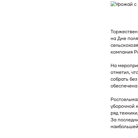
Торжественн
на Дне поля
сельскохозя
компания Р
На меропри
отметил, чт
собрать без
обеспечена 
Ростсельмаш
уборочной 
ряд техники
За последни
наибольшей