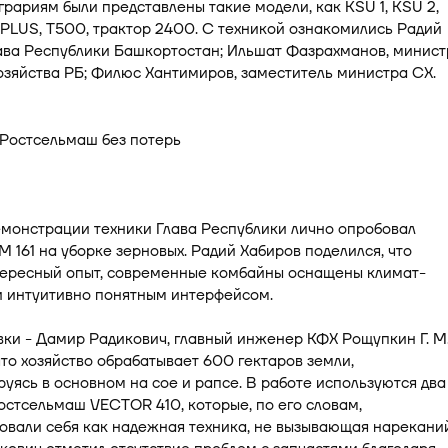
грариям были представлены такие модели, как KSU 1, KSU 2,
PLUS, Т500, трактор 2400. С техникой ознакомились Радий
ава Республики Башкортостан; Ильшат Фазрахманов, минист
озяйства РБ; Филюс Хантимиров, заместитель министра СХ.
емонстрации техники Глава Республики лично опробовал
 161 на уборке зерновых. Радий Хабиров поделился, что
тересный опыт, современные комбайны оснащены климат-
и интуитивно понятным интерфейсом.
вки - Дамир Радикович, главный инженер КФХ Рощупкин Г. М
что хозяйство обрабатывает 600 гектаров земли,
уясь в основном на сое и рапсе. В работе используются два
стсельмаш VECTOR 410, которые, по его словам,
вали себя как надежная техника, не вызывающая нареканий