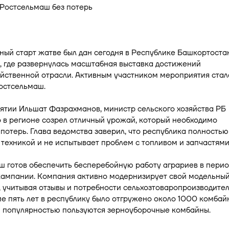
ый старт жатве был дан сегодня в Республике Башкортоста
, где развернулась масштабная выставка достижений
йственной отрасли. Активным участником мероприятия стал
остсельмаш.
ятии Ильшат Фазрахманов, министр сельского хозяйства РБ
о в регионе созрел отличный урожай, который необходимо
 потерь. Глава ведомства заверил, что республика полностью
техникой и не испытывает проблем с топливом и запчастями
 готов обеспечить бесперебойную работу аграриев в перио
кампании. Компания активно модернизирует свой модельны
, учитывая отзывы и потребности сельхозтоваропроизводител
е пять лет в республику было отгружено около 1000 комбай
 популярностью пользуются зерноуборочные комбайны.