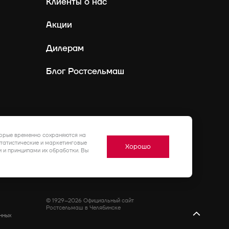
Клиенты о нас
Акции
Дилерам
Блог Ростсельмаш
Россия
Ру
торые временно сохраняются на
статистические и маркетинговые
Хорошо
 и принципами их обработки. Вы
© 1929–2026 Официальный сайт
Ростсельмаш в Челябинске
нных