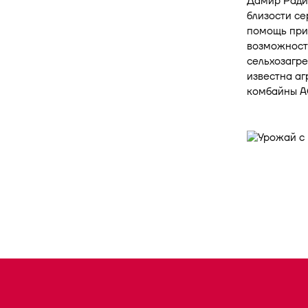
Дамир Радик
близости се
помощь при
возможност
сельхозагре
известна аг
комбайны A