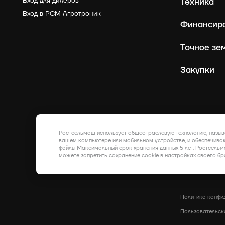
Вход для дилеров
Техника
Вход в РСМ Агротроник
Финансир
Точное зе
Закупки
Ростсельмаш использует общеотраслевую технологию, назыв
вашем компьютере или мобильном устройстве, и обеспечиваю
файлы Максимальный срок хранения данных 5 лет. Ростсельм
можете запретить сохранение cookie в настройках своего бр
Политика конфи
Пользовательск