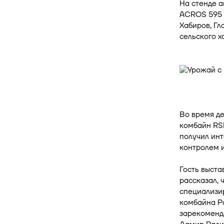
На стенде а
ACROS 595 
Хабиров, Гл
сельского х
Во время д
комбайн RSM
получил ин
контролем 
Гость выста
рассказал, 
специализир
комбайна Ро
зарекомендо