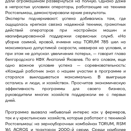
дали агромашинам развернуться на полную. Однако даже
в непростых условиях операторы, работающие на технике
Ростсельмаш, демонстрировали яркие результаты.
Эксперты подчеркивают: успеха добивались там, где
ощущалась крепкая связка надежной техники, грамотных
действий операторов при настройках машин и
квалифицированной поддержки сервисных служб. «На
уборке озимой, яровой, ячменя наш TORUM 785 шел на
максимально допустимой скорости, невзирая на условия, и
при этом не допускал увеличения потерь», — говорит глава
белгородского КФХ Анатолий Яковлев. По его словам, еще
одно важное условие успеха — соревновательность:
«Каждый работник знал о нашем участии в программе и
старался выкладываться максимально. В выигрыше
остались и люди, и хозяйство». Просчитав экономическую
эффективность программы для своего бизнеса,
руководители многих хозяйств поддержали ее с первых
дней.
Программа вызвала небывалый интерес как у фермеров,
так и у крестьянских хозяйств, которые работают с техникой
Ростсельмаш: на зерноуборочных комбайнах TORUM, RSM
161, ACROS и тракторах 2000-й серии. Среди наиболее