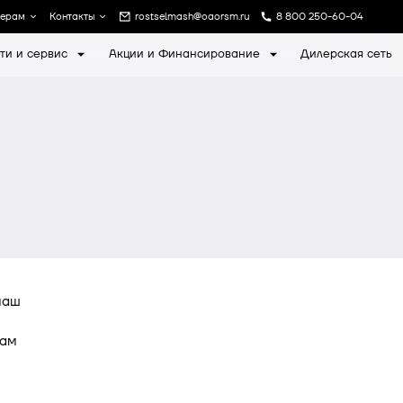
лерам
Контакты
rostselmash@oaorsm.ru
8 800 250-60-04
ти и сервис
Акции и Финансирование
Дилерская сеть
а
Записаться на экскурсию
маш
вам