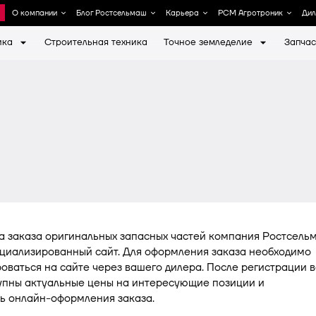
О компании
Блог Ростсельмаш
Карьера
РСМ Агротроник
Ди
ика
Строительная техника
Точное земледелие
Запчас
ов Ростсельмаш
Политика в области качеств
Животноводство
Работнику
Войти в систему
Вход для дилеров
Контакты для СМИ
бытий
Медиабанк
Почва
Социальный пакет
Фирменный магазин
тветственность
а заказа оригинальных запасных частей компания Ростсель
ециализированный сайт. Для оформления заказа необходимо
оваться на сайте через вашего дилера. После регистрации 
тупны актуальные цены на интересующие позиции и
ь онлайн-оформления заказа.