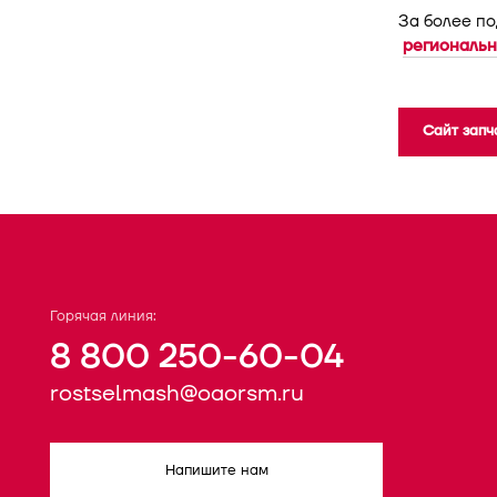
За более п
региональн
Сайт запч
Горячая линия:
8 800 250-60-04
rostselmash@oaorsm.ru
Напишите нам