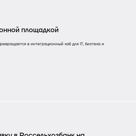
ионной площадкой
евращается в интеграционный хаб для IT, биотеха и
явку в Россельхозбанк на