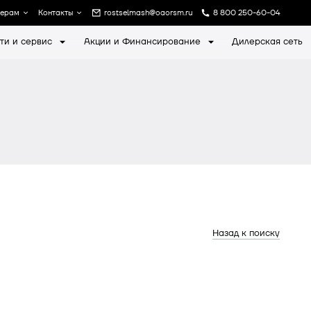
лерам
Контакты
rostselmash@oaorsm.ru
8 800 250-60-04
ти и сервис
Акции и Финансирование
Дилерская сеть
а
Записаться на экскурсию
Назад к поиску